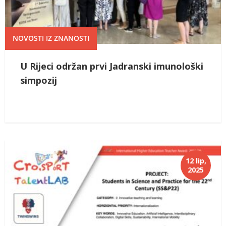
NOVOSTI IZ ZNANOSTI
U Rijeci održan prvi Jadranski imunološki
simpozij
12 lip,
2025