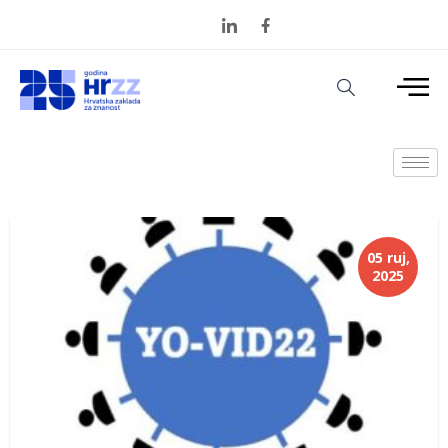
05 ruj,
2025