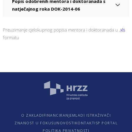
Popis odobrenih mentora i doktoranada s
natječajnog roka DOK-2014-06
Preuzimanje cjelokupnog popisa mentora i doktoranada u
.xls
formatu
O ZAKLADI
FINANCIRANJE
MLADI ISTRAŽIVAČI
ZNANOST U FOKUSU
NOVOSTI
KONTAKTI
SP PORTAL
POLITIKA PRIVATNOSTI