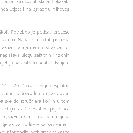
imnazija i strukovnih škola. Pokazalo
nda utječe i na izgradnju njihovog
koli. Potrebno je poticati procese
arijeri. Nadalje, rezultati projekta
aktivniji angažman u istraživanju i
i naglašava ulogu zaštitnih i rizičnih
eluju na kvalitetu odabira karijere
4. – 2017.) razvijen je besplatan
e dodatno nadograđen u okviru ovog
pa sve do stručnjaka koji ih u tom
ispituju različite osobine pojedinca
lnog razvoja za učenike namijenjena
eljak za roditelje sa savjetima i
re informacija i web stranice važne