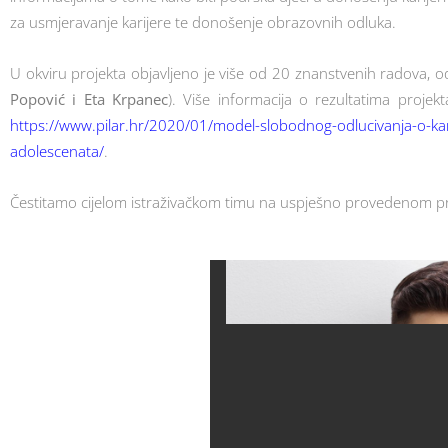
za usmjeravanje karijere te donošenje obrazovnih odluka.
U okviru projekta objavljeno je više od 20 znanstvenih radova, od
Popović i Eta Krpanec
). Više informacija o rezultatima proje
https://www.pilar.hr/2020/01/model-slobodnog-odlucivanja-o-karij
adolescenata/
.
Čestitamo cijelom istraživačkom timu na uspješno provedenom proj