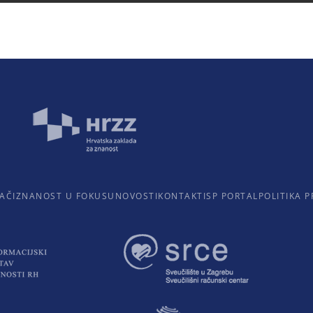
AČI
ZNANOST U FOKUSU
NOVOSTI
KONTAKTI
SP PORTAL
POLITIKA P