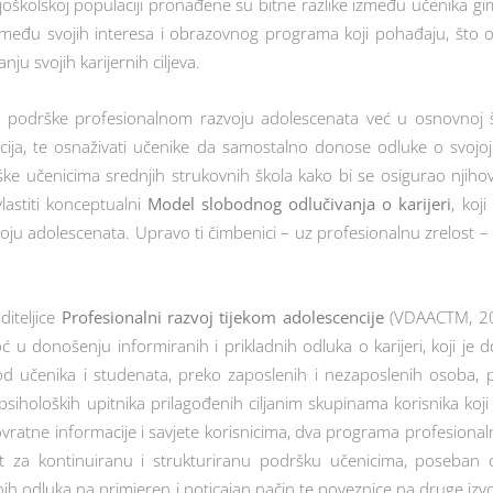
rednjoškolskoj populaciji pronađene su bitne razlike između učenika g
među svojih interesa i obrazovnog programa koji pohađaju, što o
nju svojih karijernih ciljeva.
ak podrške profesionalnom razvoju adolescenata već u osnovnoj š
ncija, te osnaživati učenike da samostalno donose odluke o svojoj k
e učenicima srednjih strukovnih škola kako bi se osigurao njihov 
vlastiti konceptualni
Model slobodnog odlučivanja o karijeri
, koj
u adolescenata. Upravo ti čimbenici – uz profesionalnu zrelost – dj
iteljice
Profesionalni razvoj tijekom adolescencije
(VDAACTM, 201
 u donošenju informiranih i prikladnih odluka o karijeri, koji j
 od učenika i studenata, preko zaposlenih i nezaposlenih osoba, 
 psiholoških upitnika prilagođenih ciljanim skupinama korisnika koji 
povratne informacije i savjete korisnicima, dva programa profesiona
za kontinuiranu i strukturiranu podršku učenicima, poseban odj
ih odluka na primjeren i poticajan način te poveznice na druge izvo