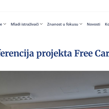
je
Mladi istraživači
Znanost u fokusu
Novosti
Ko
rencija projekta Free Ca