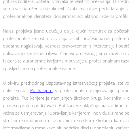
pritisak roditelja, učitelja i vršnjaka te vlastitih očekivanja. U s
se da većina učenika strukovnih škola ima nisko podudaranje iz
profesionalnog identiteta, dok gimnazijalci aktivno rade na profilira
Nalazi projekta jasno upućuju da je ključni trenutak za počet
profesionalne zrelosti i razvijanja jasnih profesionalnih prefere
dodatno naglašavaju važnost pravovremenih intervencija i podršk
oblikovanju karijernih ciljeva. Članovi projektnog tima razvili su 
faktora te autonomne karijerne motivacije u profesionalnom razvoj
i posljedično na profesionalne ishode.
U okviru prethodnog Uspostavnog istraživačkog projekta iste vod
online sustav
Put karijere
za profesionalno usmjeravanje i pomoć
projekta. Put karijere je namijenjen širokom krugu korisnika –
procesu prate i podržavaju. Put karijere uključuje niz validiranih
važne za usmjeravanje i upravljanje karijerom, individualizirane 
stručnim suradnicima u osnovnim i srednjim školama kao alat 
informacijama o tome kako biti podrška djeci u donošenju karijern