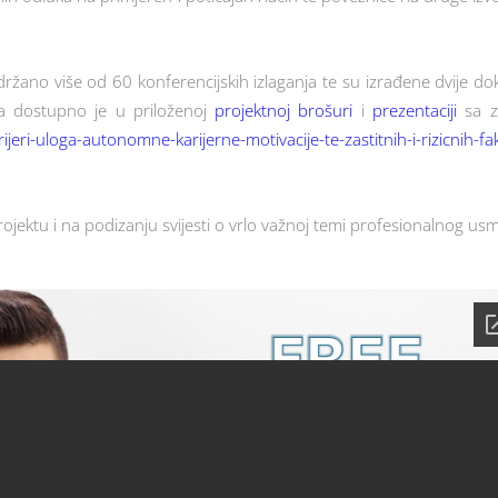
ržano više od 60 konferencijskih izlaganja te su izrađene dvije dok
kta dostupno je u priloženoj
projektnoj brošuri
i
prezentaciji
sa za
eri-uloga-autonomne-karijerne-motivacije-te-zastitnih-i-rizicnih-f
ektu i na podizanju svijesti o vrlo važnoj temi profesionalnog us