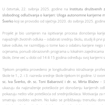
U četvrtak, 22. svibnja 2025. godine na
Institutu društvenih 
slobodnog odlučivanja o karijeri: Uloga autonomne karijerne mo
Šverko
koji se provodio od siječnja 2020. do svibnja 2025. godin
Projekt je bio usmjeren na ispitivanje procesa donošenja kari
najvažnijih životnih odluka – odabrati srednju školu, studij ili p
takve odluke, ne razmišljaju o tome kao o odabiru karijere nego s
ocjenama, ponudi obrazovnih programa u lokalnim zajednicama i
škole, čime već u dobi od 14 ili 15 godina određuju svoj karijerni 
Tijekom projekta provedeno je longitudinalno istraživanje profe
škole te 1., 2. i 3. razreda srednje škole tijekom tri godine. U ovom 
sc. Iva Šverko, dr. sc. Toni Babarović i dr. sc. Mirta Blažev
–
S
ukazuju da najizraženije poteškoće pri donošenju karijernih od
pokazuju nešto više poteškoća od srednjoškolaca. Motivacija za r
smatraju osobito važnim. No kako se približavaju trenutku donoš