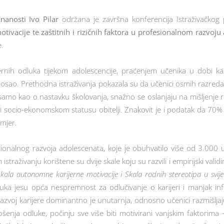
znanosti Ivo Pilar
održana je završna konferencija Istraživačkog
tivacije te zaštitnih i rizičnih faktora u profesionalnom razvoj
e.
jernih odluka tijekom adolescencije, praćenjem učenika u dobi k
rvi posao. Prethodna istraživanja pokazala su da učenici osmih razred
amo kao o nastavku školovanja, snažno se oslanjaju na mišljenje rod
 socio-ekonomskom statusu obitelji. Znakovit je i podatak da 70
smjer.
sionalnog razvoja adolescenata, koje je obuhvatilo više od 3.000 
istraživanju korištene su dvije skale koju su razvili i empirijski vali
kala autonomne karijerne motivacije i Skala rodnih stereotipa u svij
luka jesu opća nespremnost za odlučivanje o karijeri i manjak inf
azvoj karijere dominantno je unutarnja, odnosno učenici razmišljaju
enja odluke, počinju sve više biti motivirani vanjskim faktorima 