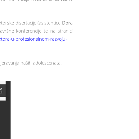
torske disertacije (asistentice
Dora
vršne konferencije te na stranici
aktora-u-profesionalnom-razvoju-
mjeravanja naših adolescenata.