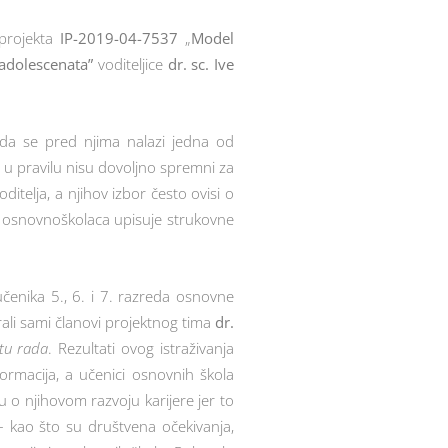
 projekta
IP-2019-04-7537
„
Model
u adolescenata”
voditeljice
dr. sc. Ive
ada se pred njima nalazi jedna od
a u pravilu nisu dovoljno spremni za
itelja, a njihov izbor često ovisi o
% osnovnoškolaca upisuje strukovne
učenika 5., 6. i 7. razreda osnovne
dirali sami članovi projektnog tima
dr.
etu rada
. Rezultati ovog istraživanja
ormacija, a učenici osnovnih škola
 o njihovom razvoju karijere jer to
– kao što su društvena očekivanja,