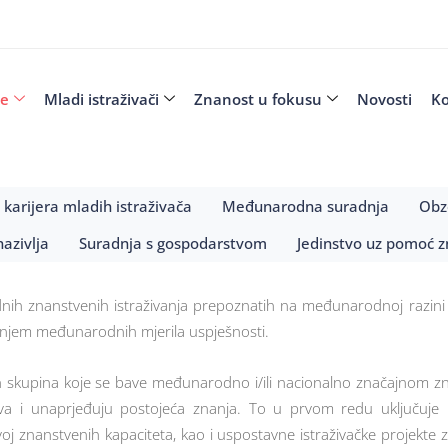
je
Mladi istraživači
Znanost u fokusu
Novosti
Ko
 karijera mladih istraživača
Međunarodna suradnja​
Obz
azivlja
Suradnja s gospodarstvom​
Jedinstvo uz pomoć z
ednih znanstvenih istraživanja prepoznatih na međunarodnoj razi
canjem međunarodnih mjerila uspješnosti.
ivačkih skupina koje se bave međunarodno i/ili nacionalno značajno
 nova i unaprjeđuju postojeća znanja. To u prvom redu uključuje k
oj znanstvenih kapaciteta, kao i uspostavne istraživačke projekte z