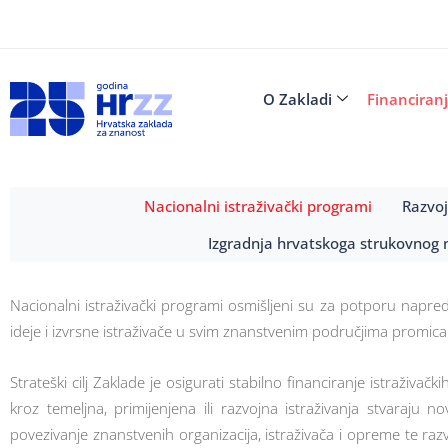
O Zakladi
Financiran
Nacionalni istraživački programi
Razvoj
Izgradnja hrvatskoga strukovnog n
Nacionalni istraživački programi osmišljeni su za potporu napr
ideje i izvrsne istraživače u svim znanstvenim područjima promi
Strateški cilj Zaklade je osigurati stabilno financiranje istraž
kroz temeljna, primijenjena ili razvojna istraživanja stvaraju
povezivanje znanstvenih organizacija, istraživača i opreme te razv