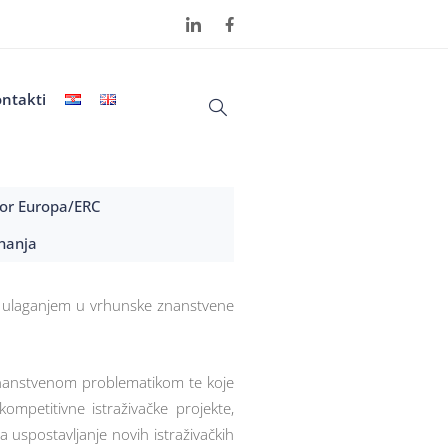
ntakti
or Europa/ERC
nanja
ni ulaganjem u vrhunske znanstvene
m znanstvenom problematikom te koje
ompetitivne istraživačke projekte,
a uspostavljanje novih istraživačkih