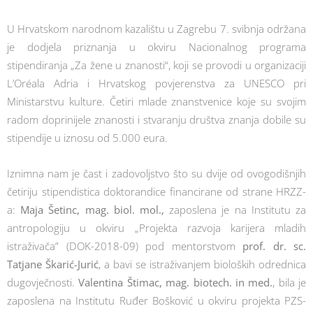
U Hrvatskom narodnom kazalištu u Zagrebu 7. svibnja održana
je dodjela priznanja u okviru Nacionalnog programa
stipendiranja „Za žene u znanosti“, koji se provodi u organizaciji
L’Oréala Adria i Hrvatskog povjerenstva za UNESCO pri
Ministarstvu kulture. Četiri mlade znanstvenice koje su svojim
radom doprinijele znanosti i stvaranju društva znanja dobile su
stipendije u iznosu od 5.000 eura.
Iznimna nam je čast i zadovoljstvo što su dvije od ovogodišnjih
četiriju stipendistica doktorandice financirane od strane HRZZ-
a:
Maja Šetinc, mag. biol. mol.,
zaposlena je na Institutu za
antropologiju u okviru „Projekta razvoja karijera mladih
istraživača” (DOK-2018-09) pod mentorstvom
prof. dr. sc.
Tatjane Škarić-Jurić
, a bavi se istraživanjem bioloških odrednica
dugovječnosti.
Valentina Štimac, mag. biotech. in med.
, bila je
zaposlena na Institutu Ruđer Bošković u okviru projekta PZS-