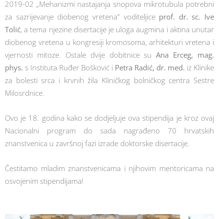
2019-02 „Mehanizmi nastajanja snopova mikrotubula potrebni
za sazrijevanje diobenog vretena” voditeljice
prof. dr. sc. Ive
Tolić
, a tema njezine disertacije je uloga augmina i aktina unutar
diobenog vretena u kongresiji kromosoma, arhitekturi vretena i
vjernosti mitoze. Ostale dvije dobitnice su
Ana Erceg, mag.
phys.
s Instituta Ruđer Bošković i
Petra Radić, dr. med.
iz Klinike
za bolesti srca i krvnih žila Kliničkog bolničkog centra Sestre
Milosrdnice.
Ovo je 18. godina kako se dodjeljuje ova stipendija je kroz ovaj
Nacionalni program do sada nagrađeno 70 hrvatskih
znanstvenica u završnoj fazi izrade doktorske disertacije.
Čestitamo mladim znanstvenicama i njihovim mentoricama na
osvojenim stipendijama!