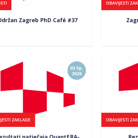
STI
OBAVIJESTI ZA
Održan Zagreb PhD Café #37
Zag
03 lip,
2026
JESTI ZAKLADE
OBAVIJESTI ZA
ezultati natječaja QuantERA-
Rez