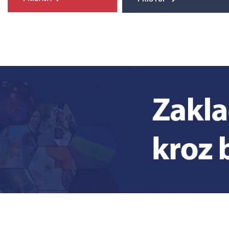
je
Mladi istraživači
Znanost u fokusu
Novosti