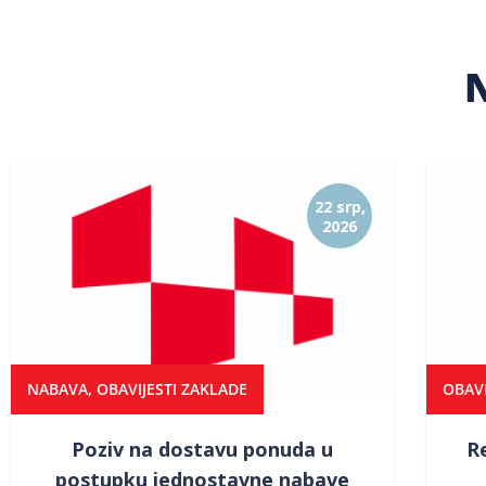
N
22 srp,
2026
NABAVA
,
OBAVIJESTI ZAKLADE
OBAVI
Poziv na dostavu ponuda u
R
postupku jednostavne nabave