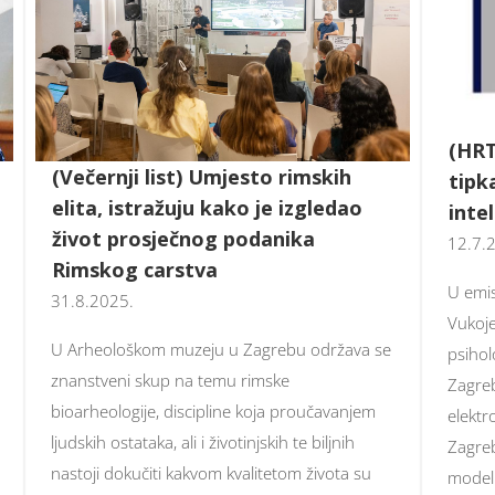
(HRT
(Večernji list) Umjesto rimskih
tipk
elita, istražuju kako je izgledao
inte
život prosječnog podanika
12.7.
Rimskog carstva
U emis
31.8.2025.
Vukoje
U Arheološkom muzeju u Zagrebu održava se
psihol
znanstveni skup na temu rimske
Zagreb
bioarheologije, discipline koja proučavanjem
elektr
ljudskih ostataka, ali i životinjskih te biljnih
Zagreb
nastoji dokučiti kakvom kvalitetom života su
modeli