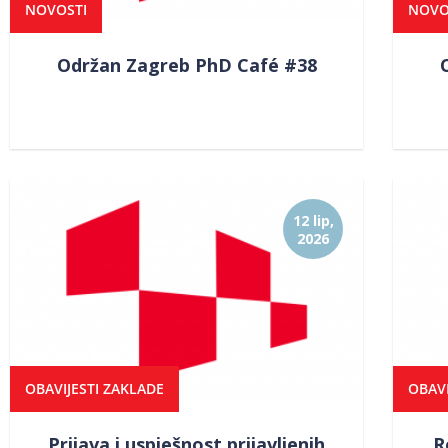
NOVOSTI
NOVO
Održan Zagreb PhD Café #38
12 lip,
2026
OBAVIJESTI ZAKLADE
OBAVI
Prijava i uspješnost prijavljenih
R