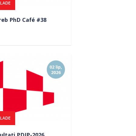
KLADE
reb PhD Café #38
02 lip,
2026
KLADE
ultati PDIP-2026