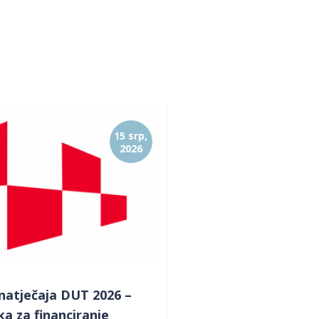
15 srp,
2026
natječaja DUT 2026 –
ika za financiranje