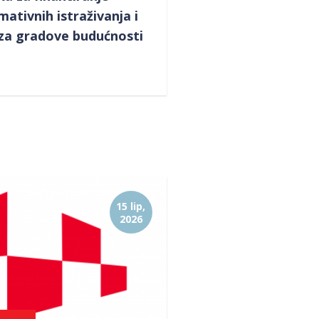
ativnih istraživanja i
 za gradove budućnosti
15 lip,
2026