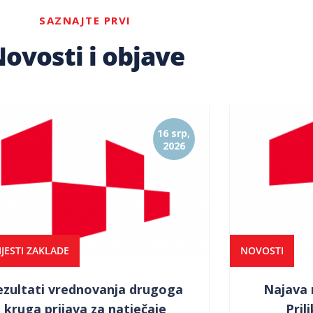
SAZNAJTE PRVI
ovosti i objave
16 srp,
2026
JESTI ZAKLADE
NOVOSTI
ezultati vrednovanja drugoga
Najava 
kruga prijava za natječaje
Pril