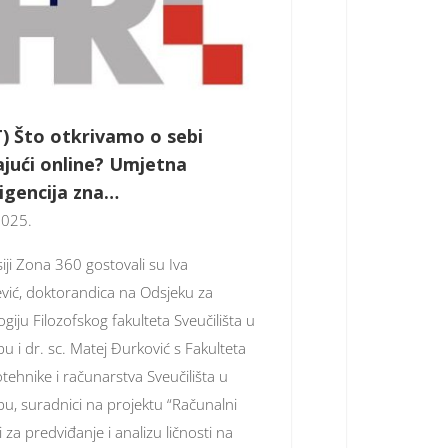
) Što otkrivamo o sebi
ajući online? Umjetna
ligencija zna…
2025.
iji Zona 360 gostovali su Iva
vić, doktorandica na Odsjeku za
ogiju Filozofskog fakulteta Sveučilišta u
u i dr. sc. Matej Đurković s Fakulteta
otehnike i računarstva Sveučilišta u
u, suradnici na projektu “Računalni
 za predviđanje i analizu ličnosti na