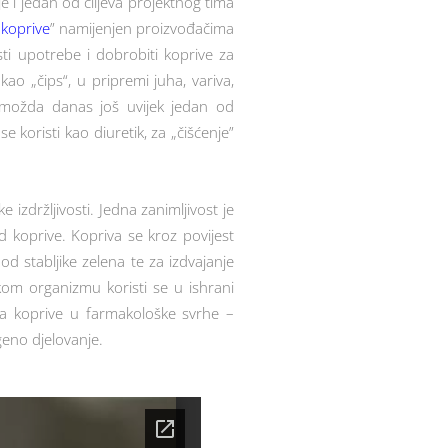
 i jedan od ciljeva projektnog tima
 koprive
” namijenjen proizvođačima
ti upotrebe i dobrobiti koprive za
ao „čips“, u pripremi juha, variva,
k, možda danas još uvijek jedan od
 koristi kao diuretik, za „čišćenje”
izdržljivosti. Jedna zanimljivost je
 koprive. Kopriva se kroz povijest
od stabljike zelena te za izdvajanje
skom organizmu koristi se u ishrani
ena koprive u farmakološke svrhe –
geno djelovanje.