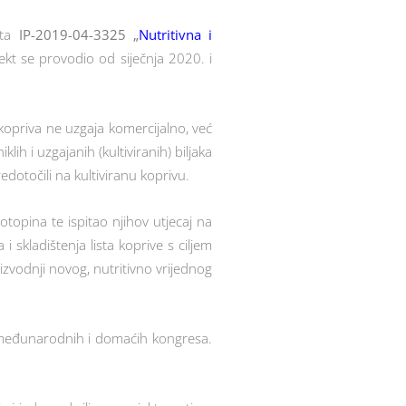
kta
IP-2019-04-3325 „
Nutritivna i
kt se provodio od siječnja 2020. i
 kopriva ne uzgaja komercijalno, već
ih i uzgajanih (kultiviranih) biljaka
dotočili na kultiviranu koprivu.
topina te ispitao njihov utjecaj na
 i skladištenja lista koprive s ciljem
izvodnji novog, nutritivno vrijednog
9 međunarodnih i domaćih kongresa.