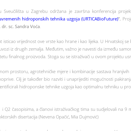
 Sveučilišta u Zagrebu održana je završna konferencija proje
 suvremenih hidroponskih tehnika uzgoja (URTICABioFuture)
”.
Proje
. dr. sc. Sandra Voća
.
t isticao vrijednost ove vrste kao hrane i kao lijeka. U Hrvatskoj se
 uvozi iz drugih zemalja. Međutim, važno je navesti da između samonikl
etu finalnog proizvoda. Stoga su se istraživači u ovom projektu usre
enom prostoru, agrotehničke mjere i kombinacije sastava hranjivih o
oprive. Cilj je također bio razviti i unaprijediti mogućnosti pakiranja
identificirali hidroponske tehnike uzgoja kao optimalnu tehniku u pro
 i Q2 časopisima, a članovi istraživačkog tima su sudjelovali na 
doktorskih disertacija (Nevena Opačić, Mia Dujmović)