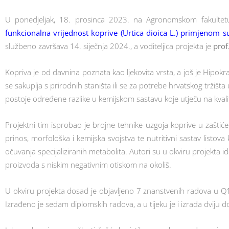
U ponedjeljak, 18. prosinca 2023. na Agronomskom fakultetu
funkcionalna vrijednost koprive (Urtica dioica L.) primjenom
službeno završava 14. siječnja 2024., a voditeljica projekta je
prof
Kopriva je od davnina poznata kao ljekovita vrsta, a još je Hipokra
se sakuplja s prirodnih staništa ili se za potrebe hrvatskog tržišta
postoje određene razlike u kemijskom sastavu koje utječu na kvalit
Projektni tim isprobao je brojne tehnike uzgoja koprive u zaštić
prinos, morfološka i kemijska svojstva te nutritivni sastav listova k
očuvanja specijaliziranih metabolita. Autori su u okviru projekta 
proizvoda s niskim negativnim otiskom na okoliš.
U okviru projekta dosad je objavljeno 7 znanstvenih radova u Q1
Izrađeno je sedam diplomskih radova, a u tijeku je i izrada dviju 