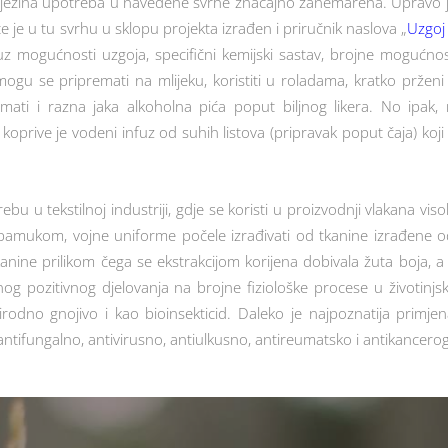
e njezina upotreba u navedene svrhe značajno zanemarena. Upravo je
 je u tu svrhu u sklopu projekta izrađen i priručnik naslova „
Uzgoj
uz mogućnosti uzgoja, specifični kemijski sastav, brojne mogućnos
ogu se pripremati na mlijeku, koristiti u roladama, kratko prženi k
remati i razna jaka alkoholna pića poput biljnog likera. No ipa
prive je vodeni infuz od suhih listova (pripravak poput čaja) koji se
 tekstilnoj industriji, gdje se koristi u proizvodnji vlakana visoke 
pamukom, vojne uniforme počele izrađivati od tkanine izrađene od
tkanine prilikom čega se ekstrakcijom korijena dobivala žuta boja, a 
nog pozitivnog djelovanja na brojne fiziološke procese u životinj
rirodno gnojivo i kao bioinsekticid. Daleko je najpoznatija primj
ntifungalno, antivirusno, antiulkusno, antireumatsko i antikancero