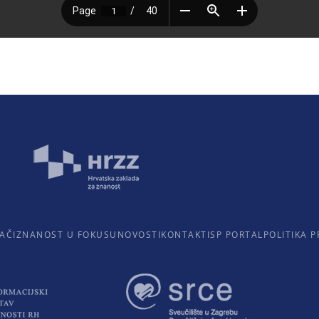
AČI
ZNANOST U FOKUSU
NOVOSTI
KONTAKTI
SP PORTAL
POLITIKA P