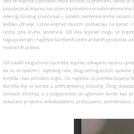
Iako se kopriva u prošlosti češće koristila za prehranu, danas j
popularizirati koprivu kao povrće potrebno na našim jelovnicima te
zelenog lisnatog povrća kao i ostalim zainteresiranima vezano 
ljudsko zdravlje. Listovi koprive okusom podsjećaju na špinat i m
rižota, pita, kruha, tjestenina. Od lista koprive mogu se prip
najpopularnijih i najčešće korištenih prehrambenih proizvoda od ko
mokraćnih puteva.
Od ostalih mogućnosti upotrebe koprive izdvajamo njezinu upotrebu u
da su se tijekom I. svjetskog rata, zbog nemogućnosti opskrbe 
koristila i kao prirodno bojilo, i to najčešće za potrebe bojanja 
klorofila koji se koriste u prehrambenoj industriji. Zbog dokaza
domaćih životinja, a u poljoprivredi se uglavnom koristi kao p
dokazano je njezino antioksidativno, protuupalno, antimikrobno, a