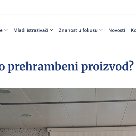
je
Mladi istraživači
Znanost u fokusu
Novosti
Ko
o prehrambeni proizvod?