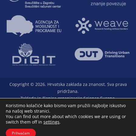
Copyright © 2026. Hrvatska zaklada za znanost. Sva prava
pridržana.
Zaklada je članica organizacije Science Europe.
Koristimo kolačiće kako bismo vam pružili najbolje iskustvo
na našoj web stranici.
You can find out more about which cookies we are using or
switch them off in
settings
.
L33T - digital marketing agency
Prihvaćam