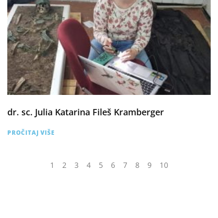
dr. sc. Julia Katarina Fileš Kramberger
PROČITAJ VIŠE
1
2
3
4
5
6
7
8
9
10