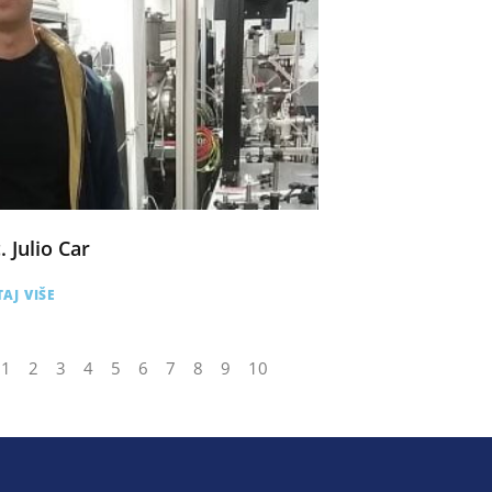
. Julio Car
AJ VIŠE
1
2
3
4
5
6
7
8
9
10