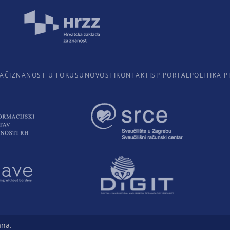
AČI
ZNANOST U FOKUSU
NOVOSTI
KONTAKTI
SP PORTAL
POLITIKA P
ana.