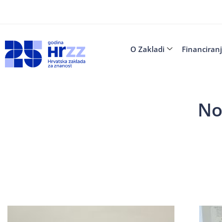
O Zakladi
Financiran
No