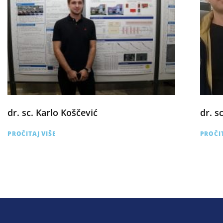
dr. sc. Karlo Koščević
dr. sc
PROČITAJ VIŠE
PROČIT