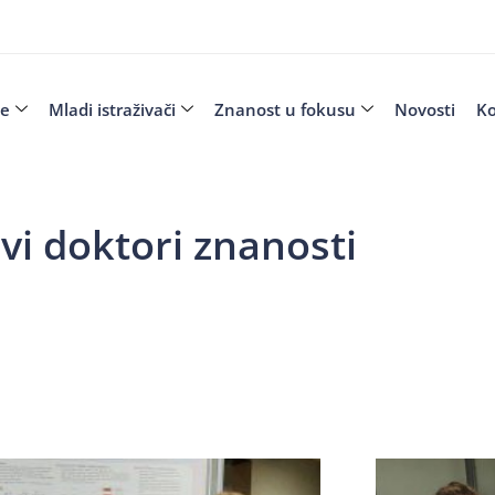
je
Mladi istraživači
Znanost u fokusu
Novosti
Ko
vi doktori znanosti