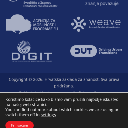
Copyright © 2026. Hrvatska zaklada za znanost. Sva prava
pridržana.
Zaklada je članica organizacije Science Europe.
Koristimo kolačiće kako bismo vam pružili najbolje iskustvo
na našoj web stranici.
You can find out more about which cookies we are using or
switch them off in
settings
.
L33T - digital marketing agency
Prihvaćam