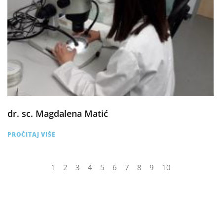
dr. sc. Magdalena Matić
PROČITAJ VIŠE
1
2
3
4
5
6
7
8
9
10