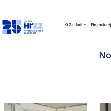
O Zakladi
Financiran
No