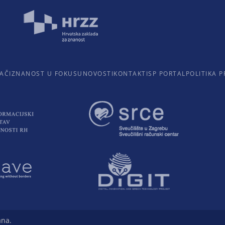
AČI
ZNANOST U FOKUSU
NOVOSTI
KONTAKTI
SP PORTAL
POLITIKA P
ana.