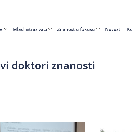
je
Mladi istraživači
Znanost u fokusu
Novosti
Ko
vi doktori znanosti