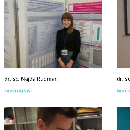
dr. sc. Najda Rudman
dr. s
PROČITAJ VIŠE
PROČIT