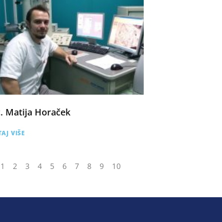
c. Matija Horaček
AJ VIŠE
1
2
3
4
5
6
7
8
9
10