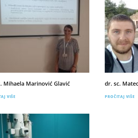
c. Mihaela Marinović Glavić
dr. sc. Mate
AJ VIŠE
PROČITAJ VIŠE