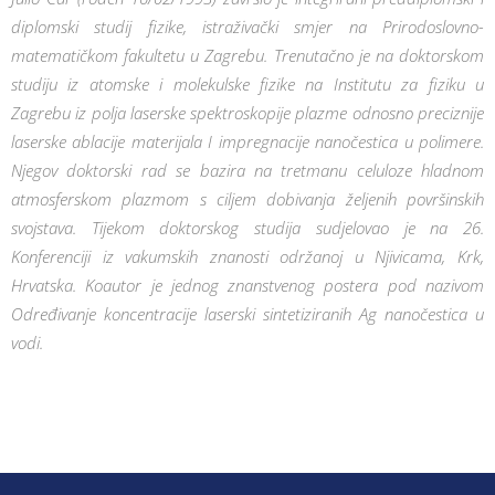
diplomski studij fizike, istraživački smjer na Prirodoslovno-
matematičkom fakultetu u Zagrebu. Trenutačno je na doktorskom
studiju iz atomske i molekulske fizike na Institutu za fiziku u
Zagrebu iz polja laserske spektroskopije plazme odnosno preciznije
laserske ablacije materijala I impregnacije nanočestica u polimere.
Njegov doktorski rad se bazira na tretmanu celuloze hladnom
atmosferskom plazmom s ciljem dobivanja željenih površinskih
svojstava. Tijekom doktorskog studija sudjelovao je na 26.
Konferenciji iz vakumskih znanosti održanoj u Njivicama, Krk,
Hrvatska. Koautor je jednog znanstvenog postera pod nazivom
Određivanje koncentracije laserski sintetiziranih Ag nanočestica u
vodi.