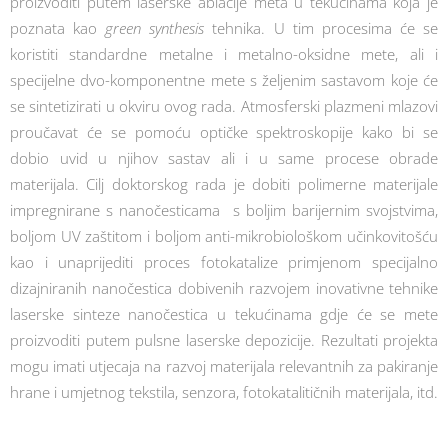
proizvoditi putem laserske ablacije meta u tekućinama koja je
poznata kao
green synthesis
tehnika. U tim procesima će se
koristiti standardne metalne i metalno-oksidne mete, ali i
specijelne dvo-komponentne mete s željenim sastavom koje će
se sintetizirati u okviru ovog rada. Atmosferski plazmeni mlazovi
proučavat će se pomoću optičke spektroskopije kako bi se
dobio uvid u njihov sastav ali i u same procese obrade
materijala. Cilj doktorskog rada je dobiti polimerne materijale
impregnirane s nanočesticama s boljim barijernim svojstvima,
boljom UV zaštitom i boljom anti-mikrobiološkom učinkovitošću
kao i unaprijediti proces fotokatalize primjenom specijalno
dizajniranih nanočestica dobivenih razvojem inovativne tehnike
laserske sinteze nanočestica u tekućinama gdje će se mete
proizvoditi putem pulsne laserske depozicije. Rezultati projekta
mogu imati utjecaja na razvoj materijala relevantnih za pakiranje
hrane i umjetnog tekstila, senzora, fotokatalitičnih materijala, itd.