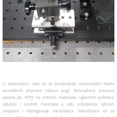
U doktorskom radu će se primjenjivati neravnotežni hladni
atmosferski plazmeni mlazovi (engl. Atmospheric pressure
plasma jet, APPJ) na tretman materijala, uglavnom polimera,
celuloze i srodnih materijala u vidu poboljšanja njihovih
svojstava i impregnacije nanočestica. Nanočestice će se