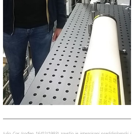
Julio Car (rođen 16/02/1993) završio je integrirani preddiplomski i