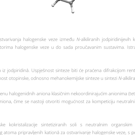
ostvarivanja halogenske veze između
N
-alkiliranih jodpiridinijevi
ima halogenske veze u do sada proučavanim sustavima. Istraživa
nih iz jodpiridinâ. Uspješnost sinteze biti će praćena difrakcijom re
nost otopinske, odnosno mehanokemijske sinteze u sintezi
N
-alkili
zamjenu halogenidnih aniona klasičnim nekoordinirajućim anionima (tet
niona, čime se nastoji otvoriti mogućnost za kompeticiju neutraln
 kokristalizacije sintetiziranih soli s neutralnim organskim 
nog atoma pripravljenih kationâ za ostvarivanje halogenske veze, 