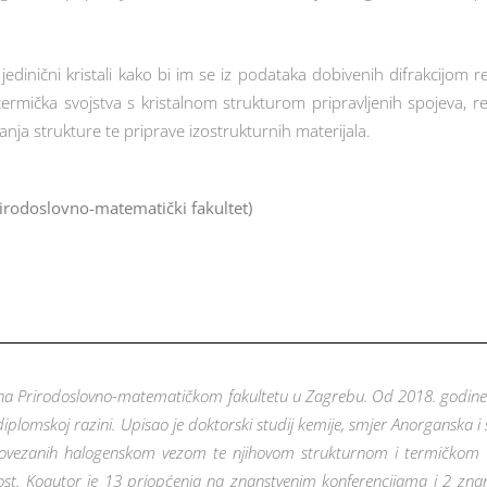
 jedinični kristali kako bi im se iz podataka dobivenih difrakcijom
e termička svojstva s kristalnom strukturom pripravljenih spojeva, re
nja strukture te priprave izostrukturnih materijala.
Prirodoslovno-matematički fakultet)
18. na Prirodoslovno-matematičkom fakultetu u Zagrebu. Od 2018. godin
iplomskoj razini. Upisao je doktorski studij kemije, smjer Anorganska i
ovezanih halogenskom vezom te njihovom strukturnom i termičkom ka
. Koautor je 13 priopćenja na znanstvenim konferencijama i 2 znan