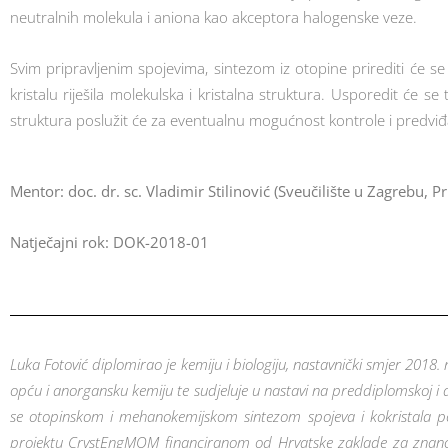
neutralnih molekula i aniona kao akceptora halogenske veze.
Svim pripravljenim spojevima, sintezom iz otopine prirediti će se
kristalu riješila molekulska i kristalna struktura. Usporedit će s
struktura poslužit će za eventualnu mogućnost kontrole i predviđa
Mentor: doc. dr. sc. Vladimir Stilinović (Sveučilište u Zagrebu, 
Natječajni rok: DOK-2018-01
Luka Fotović diplomirao je kemiju i biologiju, nastavnički smjer 20
opću i anorgansku kemiju te sudjeluje u nastavi na preddiplomskoj i d
se otopinskom i mehanokemijskom sintezom spojeva i kokristala p
projektu CrystEngMOM financiranom od Hrvatske zaklade za znanost