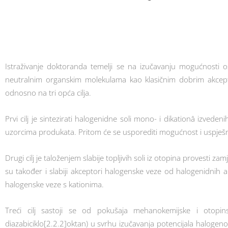
Istraživanje doktoranda temelji se na izučavanju mogućnosti 
neutralnim organskim molekulama kao klasičnim dobrim akceptor
odnosno na tri opća cilja.
Prvi cilj je sintezirati halogenidne soli mono- i dikationâ izvede
uzorcima produkata. Pritom će se usporediti mogućnost i uspješ
Drugi cilj je taloženjem slabije topljivih soli iz otopina provesti 
su također i slabiji akceptori halogenske veze od halogenidnih a
halogenske veze s kationima.
Treći cilj sastoji se od pokušaja mehanokemijske i otopinske
diazabiciklo[2.2.2]oktan) u svrhu izučavanja potencijala haloge