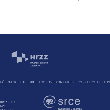
AČI
ZNANOST U FOKUSU
NOVOSTI
KONTAKTI
SP PORTAL
POLITIKA P