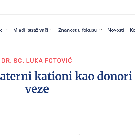
je
Mladi istraživači
Znanost u fokusu
Novosti
Ko
DR. SC. LUKA FOTOVIĆ
aterni kationi kao donor
veze