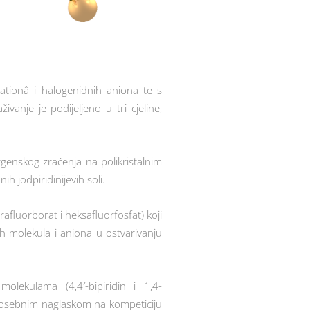
h kationâ i halogenidnih aniona te s
nje je podijeljeno u tri cjeline,
ntgenskog zračenja na polikristalnim
ranih jodpiridinijevih soli.
rafluorborat i heksafluorfosfat) koji
ih molekula i aniona u ostvarivanju
molekulama (4,4′-bipiridin i 1,4-
s posebnim naglaskom na kompeticiju