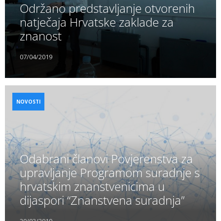
Održano predstavljanje otvorenih
natječaja Hrvatske zaklade za
znanost
07/04/2019
NOVOSTI
Odabrani članovi Povjerenstva za
upravljanje Programom suradnje s
hrvatskim znanstvenicima u
dijaspori “Znanstvena suradnja”
20/03/2019