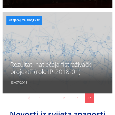
NATJEČAJI ZA PROJEKTE
Rezultati natječaja “Istraživački
projekti” (rok: IP-2018-01)
13/07/2018
...
1
35
36
37
Novosti iz svijeta znanosti