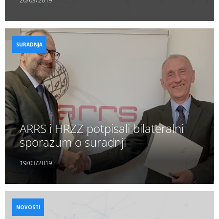
SURADNJA
ARRS i HRZZ potpisali bilateralni
sporazum o suradnji
19/03/2019
NOVOSTI