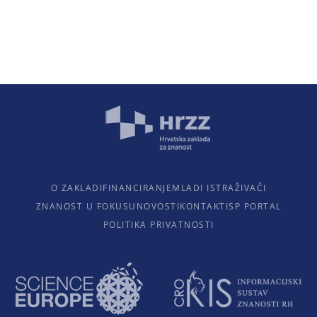
O ZAKLADI
FINANCIRANJE
MLADI ISTRAŽIVAČI
ZNANOST U FOKUSU
NOVOSTI
KONTAKTI
SP PORTAL
POLITIKA PRIVATNOSTI