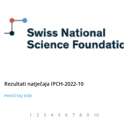
Rezultati natječaja IPCH-2022-10
PROČITAJ VIŠE
1
2
3
4
5
6
7
8
9
10