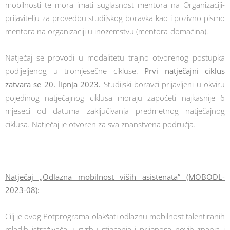
mobilnosti te mora imati suglasnost mentora na Organizaciji-
prijavitelju za provedbu studijskog boravka kao i pozivno pismo
mentora na organizaciji u inozemstvu (mentora-domaćina).
Natječaj se provodi u modalitetu trajno otvorenog postupka
podijeljenog u tromjesečne cikluse.
Prvi natječajni ciklus
zatvara se 20. lipnja 2023.
Studijski boravci prijavljeni u okviru
pojedinog natječajnog ciklusa moraju započeti najkasnije 6
mjeseci od datuma zaključivanja predmetnog natječajnog
ciklusa. Natječaj je otvoren za sva znanstvena područja.
Natječaj „Odlazna mobilnost viših asistenata” (MOBODL-
2023-08):
Cilj je ovog Potprograma olakšati odlaznu mobilnost talentiranih
mladih istraživača u svrhu stjecanja i prijenosa novih znanja i