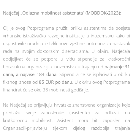
Natječaj „Odlazna mobilnost asistenata” (MOBDOK-2023):
Cilj je ovog Potprograma pružiti priliku asistentima da posjete
vrhunske istraživačko-razvojne institucije u inozemstvu kako bi
uspostavili suradnju i stekli nove vještine potrebne za nastavak
rada na svojim doktorskim disertacijama. U okviru Natječaja
dodjeljivat će se potpora u vidu stipendije za kratkoročni
boravak na organizaciji u inozemstvu u trajanju od
najmanje 31
dana, a najviše 184 dana
. Stipendija će se isplaćivati u obliku
fiksnog iznosa od
85 EUR po danu
. U okviru ovog Potprograma
financirat će se oko 38 mobilnosti godišnje.
Na Natječaj se prijavljuju hrvatske znanstvene organizacije koje
predlažu svoje zaposlenike (asistente) za odlazak na
kratkoročnu mobilnost. Asistent mora biti zaposlen na
Organizaciji-prijavitelju tijekom cijelog razdoblja trajanja