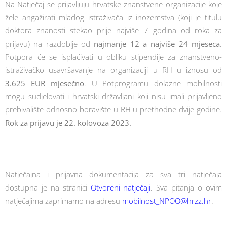
Na Natječaj se prijavljuju hrvatske znanstvene organizacije koje
žele angažirati mladog istraživača iz inozemstva (koji je titulu
doktora znanosti stekao prije najviše 7 godina od roka za
prijavu) na razdoblje od
najmanje 12 a najviše 24 mjeseca
.
Potpora će se isplaćivati u obliku stipendije za znanstveno-
istraživačko usavršavanje na organizaciji u RH u iznosu od
3.625 EUR mjesečno
. U Potprogramu dolazne mobilnosti
mogu sudjelovati i hrvatski državljani koji nisu imali prijavljeno
prebivalište odnosno boravište u RH u prethodne dvije godine.
Rok za prijavu je 22. kolovoza 2023.
Natječajna i prijavna dokumentacija za sva tri natječaja
dostupna je na stranici
Otvoreni natječaji
. Sva pitanja o ovim
natječajima zaprimamo na adresu
mobilnost_NPOO@hrzz.hr
.