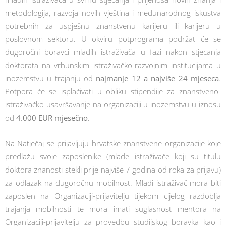
metodologija, razvoja novih vještina i međunarodnog iskustva
potrebnih za uspješnu znanstvenu karijeru ili karijeru u
poslovnom sektoru. U okviru potprograma podržat će se
dugoročni boravci mladih istraživača u fazi nakon stjecanja
doktorata na vrhunskim istraživačko-razvojnim institucijama u
inozemstvu u trajanju od
najmanje 12 a najviše 24 mjeseca
.
Potpora će se isplaćivati u obliku stipendije za znanstveno-
istraživačko usavršavanje na organizaciji u inozemstvu u iznosu
od
4.000 EUR mjesečno
.
Na Natječaj se prijavljuju hrvatske znanstvene organizacije koje
predlažu svoje zaposlenike (mlade istraživače koji su titulu
doktora znanosti stekli prije najviše 7 godina od roka za prijavu)
za odlazak na dugoročnu mobilnost. Mladi istraživač mora biti
zaposlen na Organizaciji-prijavitelju tijekom cijelog razdoblja
trajanja mobilnosti te mora imati suglasnost mentora na
Organizaciji-prijavitelju za provedbu studijskog boravka kao i