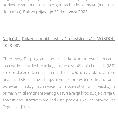
pozivno pismo mentora na organizaciji u inozemstvu (mentora-
domaćina).
Rok za prijavu je 22. kolovoza 2023.
Natječaj „Dolazna mobilnost viših asistenata” (MOBDOL-
2023-08):
Cilj je ovog Potprograma podizanje konkurentnosti i poticanje
internacionalizacije hrvatskog sustava istraživanja i razvoja (I&R)
kroz privlačenje talentiranih mladih istraživača za uključivanje u
hrvatski I&R sustav. Natječajem je predviđeno financiranje
boravka mladog istraživača iz inozemstva u Hrvatskoj s
primarnim ciljem znanstvenog usavršavanja kroz sudjelovanje u
znanstveno-istraživačkom radu na projektu koji se provodi na
Organizaciji-prijavitelju.