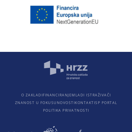
O ZAKLADI
FINANCIRANJE
MLADI ISTRAŽIVAČI
ZNANOST U FOKUSU
NOVOSTI
KONTAKTI
SP PORTAL
POLITIKA PRIVATNOSTI