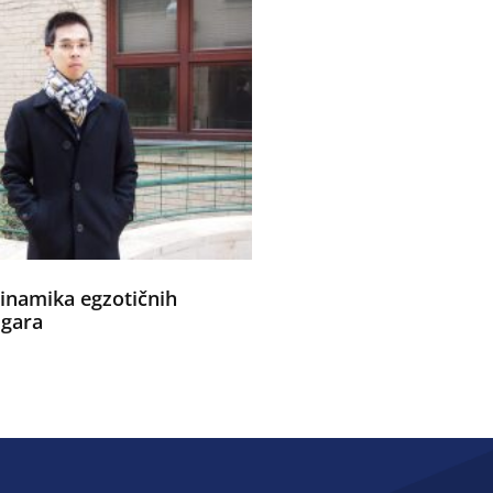
dinamika egzotičnih
zgara