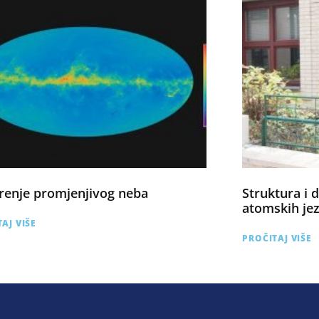
renje promjenjivog neba
Struktura i 
atomskih je
AJ VIŠE
PROČITAJ VIŠE