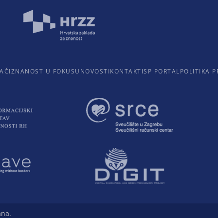
AČI
ZNANOST U FOKUSU
NOVOSTI
KONTAKTI
SP PORTAL
POLITIKA P
ana.