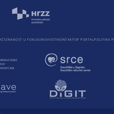
AČI
ZNANOST U FOKUSU
NOVOSTI
KONTAKTI
SP PORTAL
POLITIKA 
.