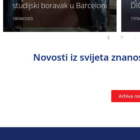
studijski boravak u Barceloni
DI
18/04/2025
17/0
...
1
Novosti iz svijeta znano
Arhiva n