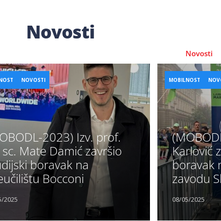
Novosti
je
Mladi istraživači
Znanost u fokusu
Novosti
NOST
NOVOSTI
MOBILNOST
NOV
OBODL-2023) Izv. prof.
(MOBODL-
. sc. Mate Damić završio
Karlović z
udijski boravak na
boravak 
eučilištu Bocconi
zavodu Sl
5/2025
08/05/2025