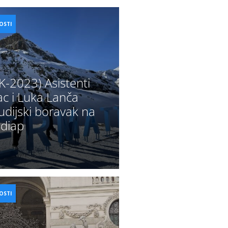
OSTI
2023) Asistenti
ac i Luka Lanča
tudijski boravak na
Idiap
OSTI