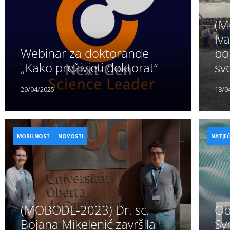
(M
Iva
Webinar za doktorande
bo
„Kako preživjeti doktorat“
sv
29/04/2025
18/0
MOBILNOST
NOVOSTI
NATJEČ
(MOBODL-2023) Dr. sc.
Ob
Bojana Mikelenić završila
Sy