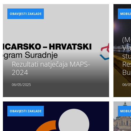
OBAVIJESTI ZAKLADE
MOBIL
(M
Vl
st
Rezultati natječaja MAPS-
Re
2024
Bu
06/05/2025
06/0
OBAVIJESTI ZAKLADE
MOBIL