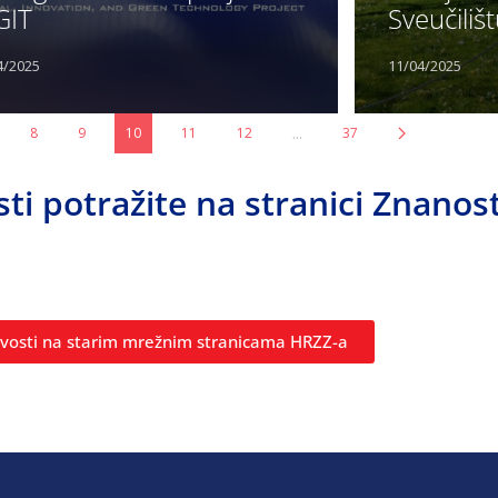
GIT
Sveučili
4/2025
11/04/2025
...
8
9
10
11
12
37
sti potražite na stranici Znanos
ovosti na starim mrežnim stranicama HRZZ-a