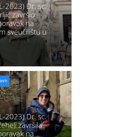
2023) Dr. sc.
ljić završio
 boravak na
 sveučilištu u
OSTI
2023) Dr. sc.
eheli završila
 boravak na