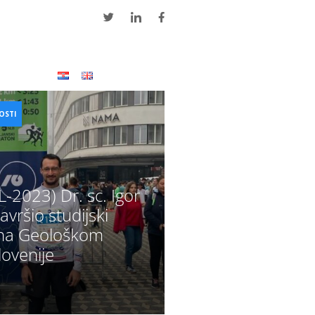
Kontakti
OSTI
2023) Dr. sc. Igor
avršio studijski
na Geološkom
ovenije