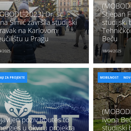
(MOBODL-
OBODL-2023) Dr. sc.
Stjepan Fr
na Šimić završila studijski
studijski
ravak na Karlovom
Tehničkom
eučilištu u Pragu
Beču
4/2025
18/04/2025
AJI ZA PROJEKTE
MOBILNOST
NOV
(MOBODL-
javljen poziv Routes to
Ivona Beč
nergies u okviru projekta
studijski