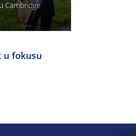
štu Cambridge
t u fokusu