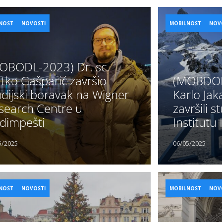
NOST
NOVOSTI
MOBILNOST
NOV
OBODL-2023) Dr. sc.
atko Gašparić završio
(MOBDOK-
udijski boravak na Wigner
Karlo Jak
search Centre u
završili s
dimpešti
Institutu 
5/2025
06/05/2025
NOST
NOVOSTI
MOBILNOST
NOV