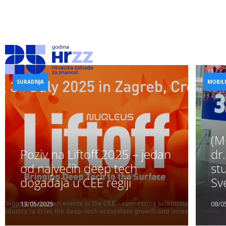
O Zakladi
Financiran
SURADNJA
MOBIL
(M
Poziv na Liftoff 2025 – jedan
dr
od najvećih deep tech
st
događaja u CEE regiji
Sv
13/05/2025
08/0