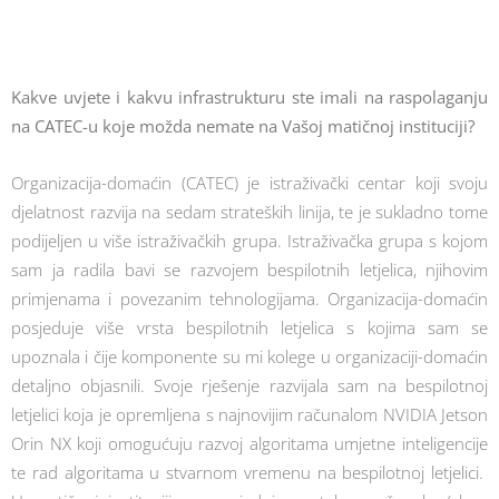
Kakve uvjete i kakvu infrastrukturu ste imali na raspolaganju
na CATEC-u koje možda nemate na Vašoj matičnoj instituciji?
Organizacija-domaćin (CATEC) je istraživački centar koji svoju
djelatnost razvija na sedam strateških linija, te je sukladno tome
podijeljen u više istraživačkih grupa. Istraživačka grupa s kojom
sam ja radila bavi se razvojem bespilotnih letjelica, njihovim
primjenama i povezanim tehnologijama. Organizacija-domaćin
posjeduje više vrsta bespilotnih letjelica s kojima sam se
upoznala i čije komponente su mi kolege u organizaciji-domaćin
detaljno objasnili. Svoje rješenje razvijala sam na bespilotnoj
letjelici koja je opremljena s najnovijim računalom NVIDIA Jetson
Orin NX koji omogućuju razvoj algoritama umjetne inteligencije
te rad algoritama u stvarnom vremenu na bespilotnoj letjelici.