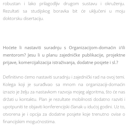
robustan i lako prilagodljiv drugom sustavu i okruženju.
Rezultati sa studijskog boravka bit će uključeni u moju
doktorsku disertaciju.
Hoćete li nastaviti suradnju s Organizacijom-domaćin i/ili
mentorom? Jesu li u planu zajedničke publikacije, projektne
prijave, komercijalizacija istraživanja, dodatne posjete i sl.?
Definitivno ćemo nastaviti suradnju i zajednički rad na ovoj temi.
Kolega koji je surađivao sa mnom na organizaciji-domaćin
izrazio je želju za nastavkom razvoja mojeg algoritma, što će nas
držati u kontaktu. Plan je rezultate mobilnosti dodatno razviti i
upotpuniti te objaviti konferencijski članak u idućoj godini. Uz to,
otvorena je i opcija za dodatne posjete koje trenutno ovise o
financijskim mogućnostima.