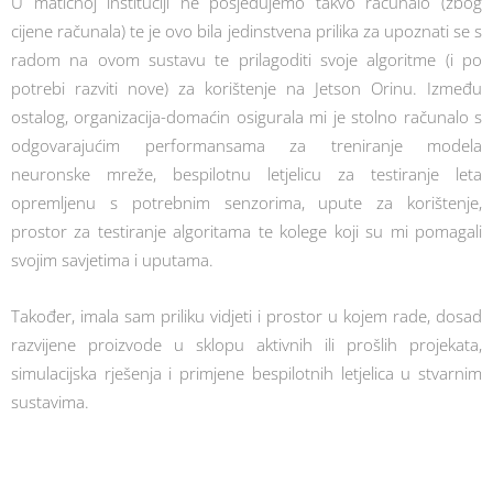
U matičnoj instituciji ne posjedujemo takvo računalo (zbog
cijene računala) te je ovo bila jedinstvena prilika za upoznati se s
radom na ovom sustavu te prilagoditi svoje algoritme (i po
potrebi razviti nove) za korištenje na Jetson Orinu. Između
ostalog, organizacija-domaćin osigurala mi je stolno računalo s
odgovarajućim performansama za treniranje modela
neuronske mreže, bespilotnu letjelicu za testiranje leta
opremljenu s potrebnim senzorima, upute za korištenje,
prostor za testiranje algoritama te kolege koji su mi pomagali
svojim savjetima i uputama.
Također, imala sam priliku vidjeti i prostor u kojem rade, dosad
razvijene proizvode u sklopu aktivnih ili prošlih projekata,
simulacijska rješenja i primjene bespilotnih letjelica u stvarnim
sustavima.