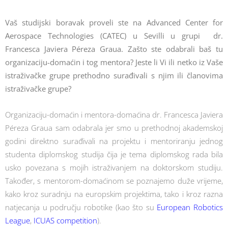
Vaš studijski boravak proveli ste na Advanced Center for
Aerospace Technologies (CATEC) u Sevilli u grupi dr.
Francesca Javiera Péreza Graua. Zašto ste odabrali baš tu
organizaciju-domaćin i tog mentora? Jeste li Vi ili netko iz Vaše
istraživačke grupe prethodno surađivali s njim ili članovima
istraživačke grupe?
Organizaciju-domaćin i mentora-domaćina dr. Francesca Javiera
Péreza Graua sam odabrala jer smo u prethodnoj akademskoj
godini direktno surađivali na projektu i mentoriranju jednog
studenta diplomskog studija čija je tema diplomskog rada bila
usko povezana s mojih istraživanjem na doktorskom studiju.
Također, s mentorom-domaćinom se poznajemo duže vrijeme,
kako kroz suradnju na europskim projektima, tako i kroz razna
natjecanja u području robotike (kao što su
European Robotics
League
,
ICUAS competition
).