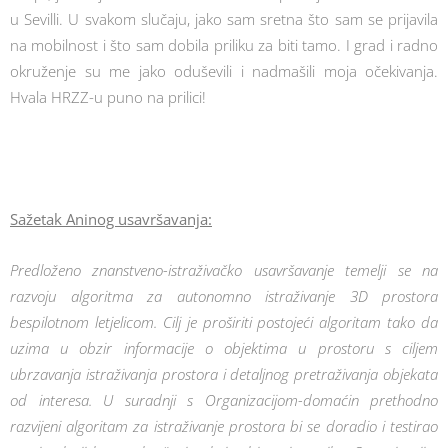
u Sevilli. U svakom slučaju, jako sam sretna što sam se prijavila
na mobilnost i što sam dobila priliku za biti tamo. I grad i radno
okruženje su me jako oduševili i nadmašili moja očekivanja.
Hvala HRZZ-u puno na prilici!
Sažetak Aninog usavršavanja:
Predloženo znanstveno-istraživačko usavršavanje temelji se na
razvoju algoritma za autonomno istraživanje 3D prostora
bespilotnom letjelicom. Cilj je proširiti postojeći algoritam tako da
uzima u obzir informacije o objektima u prostoru s ciljem
ubrzavanja istraživanja prostora i detaljnog pretraživanja objekata
od interesa. U suradnji s Organizacijom-domaćin prethodno
razvijeni algoritam za istraživanje prostora bi se doradio i testirao