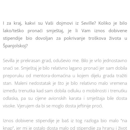
I za kraj, kakvi su Vaši dojmovi iz Seville? Koliko je bilo
lako/teško pronaći smještaj, je li Vam iznos dobivene
stipendije bio dovoljan za pokrivanje troškova života u
Španjolskoj?
Sevilla je prekrasan grad, oduševio me. Bilo je vrlo jednostavno
snaći se. Smještaj je bilo relativno lagano pronaći jer sam dobila
preporuku od mentora-domaćina u kojem dijelu grada tražiti
stan. Maleni nedostatak je što je bilo relativno malo vremena
između trenutka kad sam dobila odluku o mobilnosti i trenutku
odlaska, pa su cijene avionskih karata i smještaja bile dosta
visoke. Vjerujem da bi se moglo dosta jeftinije proći.
Iznos dobivene stipendije je baš iz tog razloga bio malo “na
knap”, jer mi je ostalo dosta malo od stipendije za hranu i život