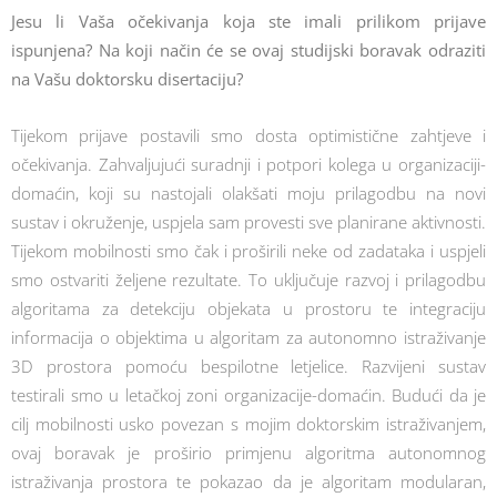
Jesu li Vaša očekivanja koja ste imali prilikom prijave
ispunjena? Na koji način će se ovaj studijski boravak odraziti
na Vašu doktorsku disertaciju?
Tijekom prijave postavili smo dosta optimistične zahtjeve i
očekivanja. Zahvaljujući suradnji i potpori kolega u organizaciji-
domaćin, koji su nastojali olakšati moju prilagodbu na novi
sustav i okruženje, uspjela sam provesti sve planirane aktivnosti.
Tijekom mobilnosti smo čak i proširili neke od zadataka i uspjeli
smo ostvariti željene rezultate. To uključuje razvoj i prilagodbu
algoritama za detekciju objekata u prostoru te integraciju
informacija o objektima u algoritam za autonomno istraživanje
3D prostora pomoću bespilotne letjelice. Razvijeni sustav
testirali smo u letačkoj zoni organizacije-domaćin. Budući da je
cilj mobilnosti usko povezan s mojim doktorskim istraživanjem,
ovaj boravak je proširio primjenu algoritma autonomnog
istraživanja prostora te pokazao da je algoritam modularan,