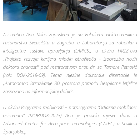
Asistentica Ana Milas zaposlena je na Fakultetu elektrotehnike i
računarstva Sveučilišta u Zagrebu, u Laboratoriju za robotiku i
inteligentne sustave upravljanja (LARICS), u okviru HRZZ-ova
„Projekta razvoja karijera mladih istraživača – izobrazba novih
doktora znanosti” pod mentorstvom prof. dr. sc. Tamare Petrović
(rok: DOK-2018-09). Tema njezine doktorske disertacije je
„Autonomno istraživanje 3D prostora pomoću bespilotne letjelice
zasnovano na informacijskoj dobiti”.
U okviru Programa mobilnosti – potprograma “Odlazna mobilnost
asistenata” (MOBDOK-2023) Ana je provela mjesec dana u
Advanced Center for Aerospace Technologies (CATEC) u Sevilli u
Španjolskoj.