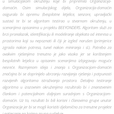
u simulacijskom okruženju koje bi pripremila Organizacija-
domaćin. Osim simulacijskog dijela, Organizacija-domaćin
osigurala bi opremu (bespilotne letjelice, senzore, upravljački
sustav) te bi se algoritam testirao u stvarnom okruženju, u
scenarijima opisanima u projektu BEEYONDERS. Algoritam služi za
brzi pronalazak, identifikaciju ili modeliranje objekata od interesa u
prostorima koji su nepoznati ili čiji je izgled narušen (primjerice
zgrada nakon potresa, tunel nakon miniranja i sl.). Potreba za
ovakvim rješenjima trenutno je jako visoka jer se korištenjem
bespilotnih letjelica u opisanim scenarijima izbjegavaju moguće
nesreće. Razmjenom ideja i znanja s Organizacijom-domaćin
značajno bi se doprinijelo ubrzanju razvijanja rješenja i potpunosti
razvijenih algoritama istraživanja prostora. Detaljno testiranje
algoritma u izazovnim okruženjima rezultiralo bi i znanstvenim
člankom i potencijalnom daljnjom suradnjom s Organizacijom-
domaćin. Uz to, rezultati bi bili korisni i članovima grupe unutar
Organizacije jer bi se mogli koristiti djelomično za trenutne projekte
i natjecanje na kojima grupa sudjeluje.