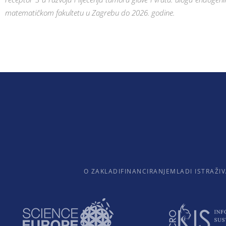
matematičkom fakultetu u Zagrebu do 2026. godine.
O ZAKLADI
FINANCIRANJE
MLADI ISTRAŽIV