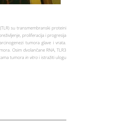
i (TLR) su transmembranski proteini
vljenje, proliferacija i progresija
karcinogenezi tumora glave i vrata.
 tumora. Osim dvolančane RNA, TLR3
anicama tumora
in vitro
i istražiti ulogu