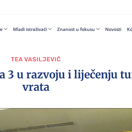
je
Mladi istraživači
Znanost u fokusu
Novosti
Ko
TEA VASILJEVIĆ
a 3 u razvoju i liječenju t
vrata