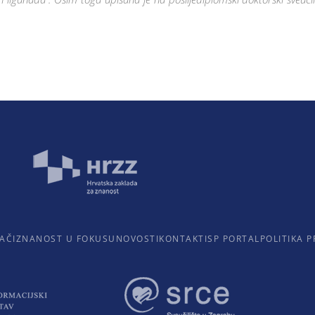
AČI
ZNANOST U FOKUSU
NOVOSTI
KONTAKTI
SP PORTAL
POLITIKA P