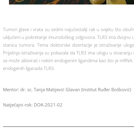
Tumori glave i vrata su sedmi najučestaliji rak u svijetu što obu
uključeni u pokretanje imunološkog odgovora. TLR3 ima dvojnu ulog
stanica tumora. Tema doktorske dizertacije je istraživanje ulog
Prijašnja istraživanja su pokazala da TLR3 ima ulogu u stvaranj
se može aktivirati i nekim endogenim ligandima kao što je mRNA.
endogenih liganada TLR3.
Mentor: dr. sc. Tanja Matijević Glavan (Institut Ruđer Bošković)
Natječajni rok: DOK-2021-02