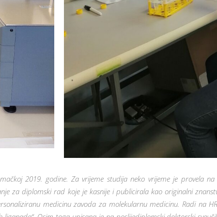
mačkoj 2019. godine. Za vrijeme studija neko vrijeme je provela na I
e za diplomski rad koje je kasnije i publicirala kao originalni znans
ersonaliziranu medicinu zavoda za molekularnu medicinu. Radi na HRZ
 liganada“. Osim toga upisana je na poslijediplomski doktorski sveučili