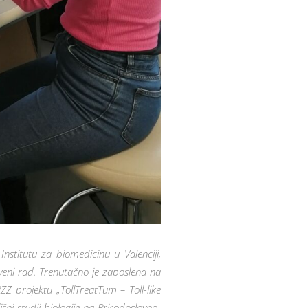
nstitutu za biomedicinu u Valenciji,
tveni rad. Trenutačno je zaposlena na
Z projektu „TollTreatTum – Toll-like
šni studij biologije na Prirodoslovno-