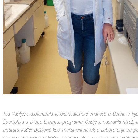
Tea Vasiljević diplomirala je biomedicinske znanosti u Bonnu u Nje
Španjolska u sklopu Erasmus programa. Ondje je napravila istraživanj
Institutu Ruđer Bošković kao znanstveni novak u Laboratoriju za p
receptor 3 u razvoju i liječenju tumora glave i vrata: uloga endogenih