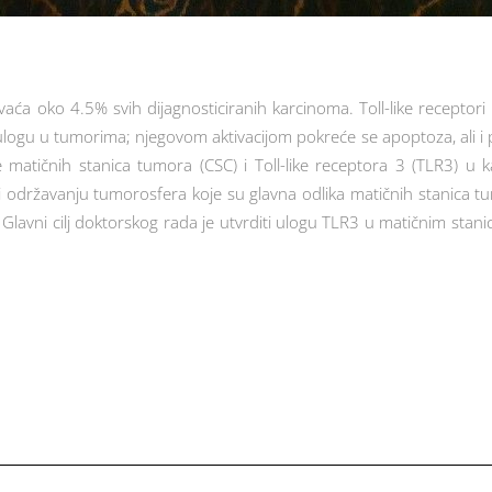
hvaća oko 4.5% svih dijagnosticiranih karcinoma. Toll-like receptor
u u tumorima; njegovom aktivacijom pokreće se apoptoza, ali i preži
e matičnih stanica tumora (CSC) i Toll-like receptora 3 (TLR3) u 
u i održavanju tumorosfera koje su glavna odlika matičnih stanica
 Glavni cilj doktorskog rada je utvrditi ulogu TLR3 u matičnim st