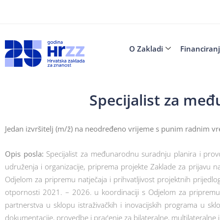
O Zakladi
Financiran
Specijalist za međ
Jedan izvršitelj (m/ž) na neodređeno vrijeme s punim radnim v
Opis posla:
Specijalist za međunarodnu suradnju planira i prov
udruženja i organizacije, priprema projekte Zaklade za prijavu 
Odjelom za pripremu natječaja i prihvatljivost projektnih prijed
otpornosti 2021. – 2026. u koordinaciji s Odjelom za pripremu 
partnerstva u sklopu istraživačkih i inovacijskih programa u sk
dokumentacije, provedbe i praćenje za bilateralne, multilateralne 