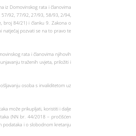
ima iz Domovinskog rata i članovima
2, 57/92, 77/92, 27/93, 58/93, 2/94,
, broj 84/21) i članku 9. Zakona o
i natječaj pozvati se na to pravo te
movinskog rata i članovima njihovih
javanju traženih uvjeta, priložiti i
pošljavanju osoba s invaliditetom uz
a može prikupljati, koristiti i dalje
taka (NN br. 44/2018 – pročišćen
ih podataka i o slobodnom kretanju