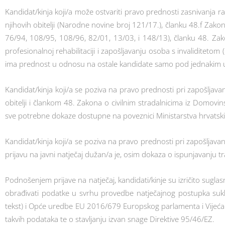
Kandidat/kinja koji/a može ostvariti pravo prednosti zasnivanja
njihovih obitelji (Narodne novine broj 121/17.), članku 48.f Zakon
76/94, 108/95, 108/96, 82/01, 13/03, i 148/13), članku 48. Zak
profesionalnoj rehabilitaciji i zapošljavanju osoba s invaliditeto
ima prednost u odnosu na ostale kandidate samo pod jednakim u
Kandidat/kinja koji/a se poziva na pravo prednosti pri zapošljav
obitelji i člankom 48. Zakona o civilnim stradalnicima iz Domovins
sve potrebne dokaze dostupne na poveznici Ministarstva hrvatski
Kandidat/kinja koji/a se poziva na pravo prednosti pri zapošljavan
prijavu na javni natječaj dužan/a je, osim dokaza o ispunjavanju traž
Podnošenjem prijave na natječaj, kandidati/kinje su izričito suglas
obrađivati podatke u svrhu provedbe natječajnog postupka su
tekst) i Opće uredbe EU 2016/679 Europskog parlamenta i Vijeća
takvih podataka te o stavljanju izvan snage Direktive 95/46/EZ.