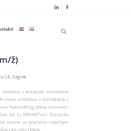
ntakti
(m/ž)
ca 24, Zagreb.
a i ustanova u europska znanstvena
 izvora sredstava u koordinaciji s
okviru Nacionalnog plana oporavka i
e kao što su ERA-NETovi i Europska
slove vezane uz priprema natječajne
jelokruga rada Odjela.