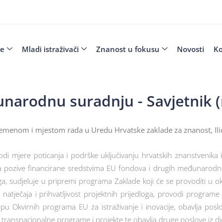
je
Mladi istraživači
Znanost u fokusu
Novosti
Ko
unarodnu suradnju - Savjetnik 
remenom i mjestom rada u Uredu Hrvatske zaklade za znanost, Ili
odi mjere poticanja i podrške uključivanju hrvatskih znanstvenik
na pozive financirane sredstvima EU fondova i drugih međunarodnih
loga, sudjeluje u pripremi programa Zaklade koji će se provoditi u 
natječaja i prihvatljivost projektnih prijedloga, provodi program
lopu Okvirnih programa EU za istraživanje i inovacije, obavlja po
i transnacionalne programe i projekte te obavlja druge poslove iz d