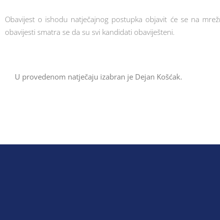
Obavijest o ishodu natječajnog postupka objavit će se na mrežn
obavijesti smatra se da su svi kandidati obaviješteni.
U provedenom natječaju izabran je Dejan Košćak.