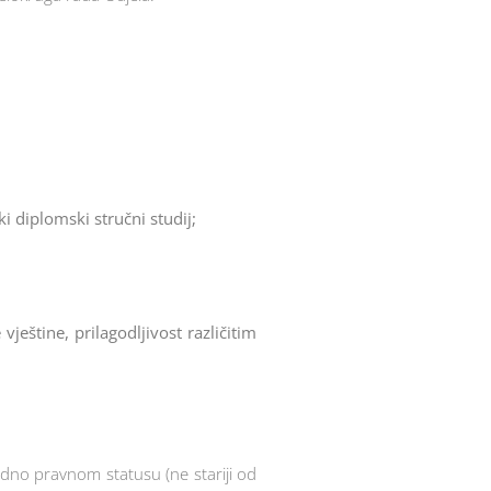
ki diplomski stručni studij;
eštine, prilagodljivost različitim
radno pravnom statusu (ne stariji od