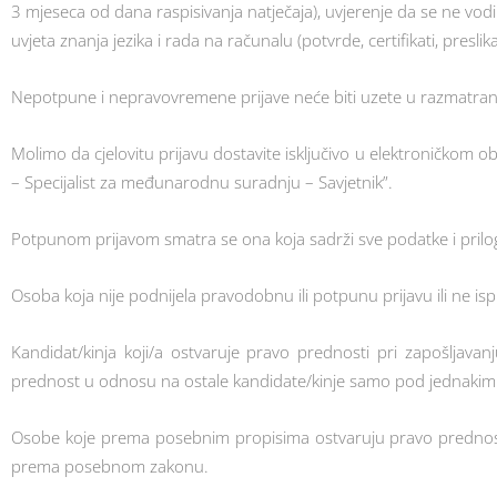
3 mjeseca od dana raspisivanja natječaja), uvjerenje da se ne vod
uvjeta znanja jezika i rada na računalu (potvrde, certifikati, preslika
Nepotpune i nepravovremene prijave neće biti uzete u razmatran
Molimo da cjelovitu prijavu dostavite isključivo u elektroničkom o
– Specijalist za međunarodnu suradnju – Savjetnik”.
Potpunom prijavom smatra se ona koja sadrži sve podatke i pril
Osoba koja nije podnijela pravodobnu ili potpunu prijavu ili ne is
Kandidat/kinja koji/a ostvaruje pravo prednosti pri zapošljava
prednost u odnosu na ostale kandidate/kinje samo pod jednakim 
Osobe koje prema posebnim propisima ostvaruju pravo prednosti,
prema posebnom zakonu.