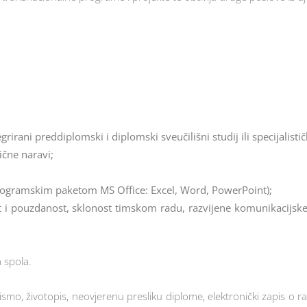
grirani preddiplomski i diplomski sveučilišni studij ili specijalistič
ične naravi;
programskim paketom MS Office: Excel, Word, PowerPoint);
i pouzdanost, sklonost timskom radu, razvijene komunikacijske vj
 spola.
ismo, životopis, neovjerenu presliku diplome, elektronički zapis o 