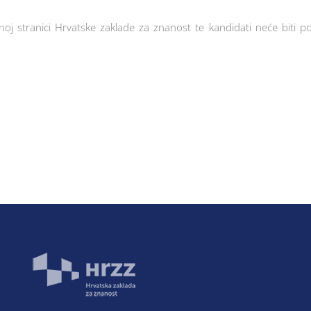
oj stranici Hrvatske zaklade za znanost te kandidati neće biti 