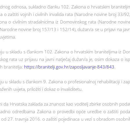
 radnog odnosa, sukladno članku 102. Zakona o hrvatskim branitelj
a o zaštiti vojnih i civilnih invalida rata (Narodne novine broj 33/9
ona o civilnim stradalnicima iz Domovinskog rata (Narodne novine
m (Narodne novine broj 157/13 i 152/14), dužan/a se u prijavi na javn
vjetima.
anju u skladu s člankom 102. Zakona o hrvatskim braniteljima iz Do
kog rata uz prijavu na javni natječaj dužan/a je, osim dokaza o ispun
h branitelja:
https://branitelji.gov.hr/zaposljavanje-843/843
.
ju u skladu s člankom 9. Zakona o profesionalnoj rehabilitaciji i za
enih uvjeta, priložiti i dokaz o invaliditetu.
ni da Hrvatska zaklada za znanost kao voditelj zbirke osobnih podatak
kladno odredbama Zakona o provedbi opće uredbe o zaštiti poda
 od 27. travnja 2016. o zaštiti pojedinaca u vezi s obradom osobn