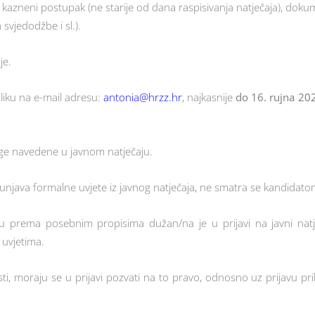
i kazneni postupak (ne starije od dana raspisivanja natječaja), dok
 svjedodžbe i sl.).
je.
bliku na e-mail adresu:
antonia@hrzz.hr
, najkasnije
do 16. rujna 20
oge navedene u javnom natječaju.
punjava formalne uvjete iz javnog natječaja, ne smatra se kandidatom 
nju prema posebnim propisima dužan/na je u prijavi na javni nat
uvjetima.
 moraju se u prijavi pozvati na to pravo, odnosno uz prijavu pri