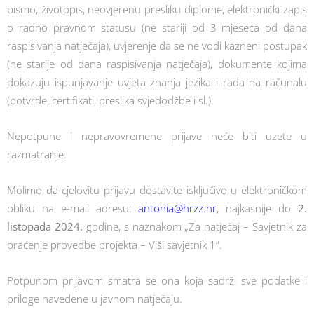
pismo, životopis, neovjerenu presliku diplome, elektronički zapis
o radno pravnom statusu (ne stariji od 3 mjeseca od dana
raspisivanja natječaja), uvjerenje da se ne vodi kazneni postupak
(ne starije od dana raspisivanja natječaja), dokumente kojima
dokazuju ispunjavanje uvjeta znanja jezika i rada na računalu
(potvrde, certifikati, preslika svjedodžbe i sl.).
Nepotpune i nepravovremene prijave neće biti uzete u
razmatranje.
Molimo da cjelovitu prijavu dostavite isključivo u elektroničkom
obliku na e-mail adresu:
antonia@hrzz.hr
, najkasnije do
2.
listopada 2024.
godine, s naznakom „Za natječaj – Savjetnik za
praćenje provedbe projekta – Viši savjetnik 1“.
Potpunom prijavom smatra se ona koja sadrži sve podatke i
priloge navedene u javnom natječaju.