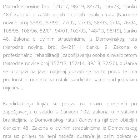
(Narodne novine broj 121/17, 98/19, 84/21, 156/23), članku
48.f Zakona o zaštiti vojnih i civilnih invalida rata (Narodne
novine broj 33/92, 57/92, 77/92, 27/93, 58/93, 2/94, 76/94,
108/95, 108/96, 82/01, 94/01, 103/03, 148/13, 98/19), članku
48. Zakona o civilnim stradalnicima iz Domovinskog rata
(Narodne novine, broj 84/21) i članku 9. Zakona o
profesionalnoj rehabilitaciji i zapošljavanju osoba s invaliditetom
(Narodne novine broj 157/13, 152/14, 39/18, 32/20), dužan/a
se u prijavi na javni natječaj pozvati se na to pravo te ima
prednost u odnosu na ostale kandidate samo pod jednakim
uvjetima.,
Kandidat/kinja koji/a se poziva na pravo prednosti pri
zapošljavanju u skladu s člankom 102. Zakona o hrvatskim
braniteljima iz Domovinskog rata i članovima njihovih obitelji i
člankom 48. Zakona o civilnim stradalnicima iz Domovinskog
rata uz prijavu na javni natječaj dužan/a je, osim dokaza o