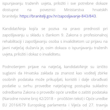
ispunjavanju traženih uvjeta, priložiti i sve potrebne dokaze
dostupne na poveznici Ministarstva hrvatskih
branitelja:
https://branitelji.gov.hr/zaposljavanje-843/843
.
Kandidat/kinja koji/a se poziva na pravo prednosti pri
zapošljavanju u skladu s člankom 9. Zakona o profesionalnoj
rehabilitaciji i zapošljavanju osoba s invaliditetom uz prijavu na
javni natječaj dužan/a je, osim dokaza o ispunjavanju traženih
uvjeta, priložiti i dokaz o invaliditetu.
Podnošenjem prijave na natječaj, kandidati/kinje su izričito
suglasni da Hrvatska zaklada za znanost kao voditelj zbirke
osobnih podataka može prikupljati, koristiti i dalje obrađivati
podatke u svrhu provedbe natječajnog postupka sukladno
odredbama Zakona o provedbi opće uredbe o zaštiti podataka
(Narodne novine broj 42/2018 – pročišćen tekst) i Opće uredbe
EU 2016/679 Europskog parlamenta i Vijeća od 27. travnja