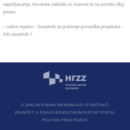
zapošljavanje, Hrvatske zaklade za znanost te na portalu Moj
posao:
– radno mjesto – Savjetnik za praćenje provedbe projekata –
Viši savjetnik 1.
O ZAKLADI
FINANCIRANJE
MLADI ISTRAŽIVAČI
ZNANOST U FOKUSU
NOVOSTI
KONTAKTI
SP PORTAL
POLITIKA PRIVATNOSTI