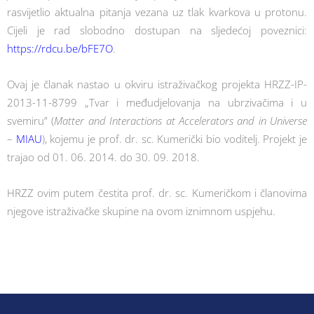
rasvijetlio aktualna pitanja vezana uz tlak kvarkova u protonu.
Cijeli je rad slobodno dostupan na sljedećoj poveznici:
https://rdcu.be/bFE7O
.
Ovaj je članak nastao u okviru istraživačkog projekta HRZZ-IP-
2013-11-8799 „Tvar i međudjelovanja na ubrzivačima i u
svemiru” (
Matter and Interactions at Accelerators and in Universe
–
MIAU
), kojemu je prof. dr. sc. Kumerički bio voditelj. Projekt je
trajao od 01. 06. 2014. do 30. 09. 2018.
HRZZ ovim putem čestita prof. dr. sc. Kumeričkom i članovima
njegove istraživačke skupine na ovom iznimnom uspjehu.