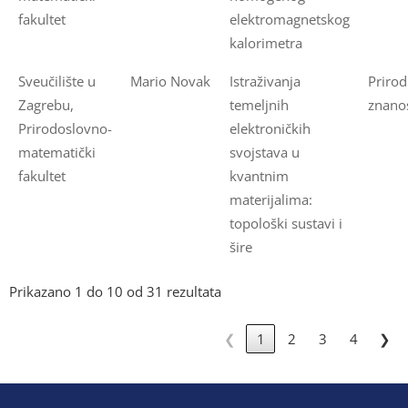
fakultet
elektromagnetskog
kalorimetra
Sveučilište u
Mario Novak
Istraživanja
Priro
Zagrebu,
temeljnih
znanos
Prirodoslovno-
elektroničkih
matematički
svojstava u
fakultet
kvantnim
materijalima:
topološki sustavi i
šire
Prikazano 1 do 10 od 31 rezultata
❮
1
2
3
4
❯