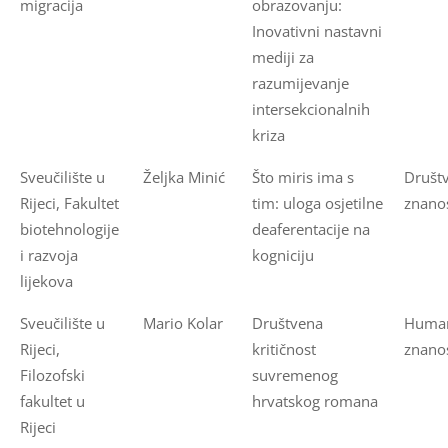
migracija
obrazovanju:
Inovativni nastavni
mediji za
razumijevanje
intersekcionalnih
kriza
Sveučilište u
Željka Minić
Što miris ima s
Društ
Rijeci, Fakultet
tim: uloga osjetilne
znanos
biotehnologije
deaferentacije na
i razvoja
kogniciju
lijekova
Sveučilište u
Mario Kolar
Društvena
Human
Rijeci,
kritičnost
znanos
Filozofski
suvremenog
fakultet u
hrvatskog romana
Rijeci