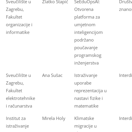
Sveučilište u
Zlatko Stapić
SeEduOpsAI:
Društ
Zagrebu,
Otvorena
znanos
Fakultet
platforma za
organizacije i
umjetnom
informatike
inteligencijom
podržano
poučavanje
programskog
inženjerstva
Sveučilište u
Ana Sušac
Istraživanje
Interd
Zagrebu,
uporabe
Fakultet
reprezentacija u
elektrotehnike
nastavi fizike i
i računarstva
matematike
Institut za
Mirela Holy
Klimatske
Interd
istraživanje
migracije u