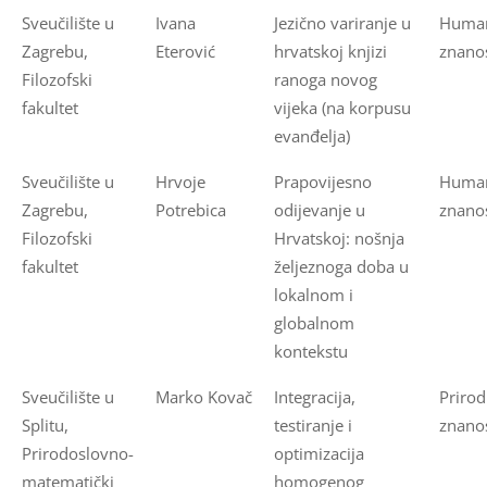
Sveučilište u
Ivana
Jezično variranje u
Human
Zagrebu,
Eterović
hrvatskoj knjizi
znanos
Filozofski
ranoga novog
fakultet
vijeka (na korpusu
evanđelja)
Sveučilište u
Hrvoje
Prapovijesno
Human
Zagrebu,
Potrebica
odijevanje u
znanos
Filozofski
Hrvatskoj: nošnja
fakultet
željeznoga doba u
lokalnom i
globalnom
kontekstu
Sveučilište u
Marko Kovač
Integracija,
Priro
Splitu,
testiranje i
znanos
Prirodoslovno-
optimizacija
matematički
homogenog