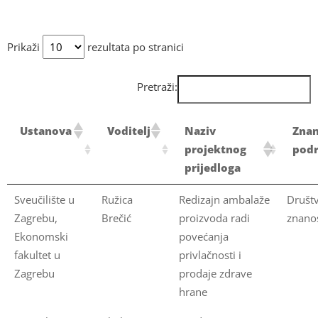
Prikaži
rezultata po stranici
Pretraži:
Ustanova
Voditelj
Naziv
Zna
projektnog
podr
prijedloga
Sveučilište u
Ružica
Redizajn ambalaže
Društ
Zagrebu,
Brečić
proizvoda radi
znanos
Ekonomski
povećanja
fakultet u
privlačnosti i
Zagrebu
prodaje zdrave
hrane