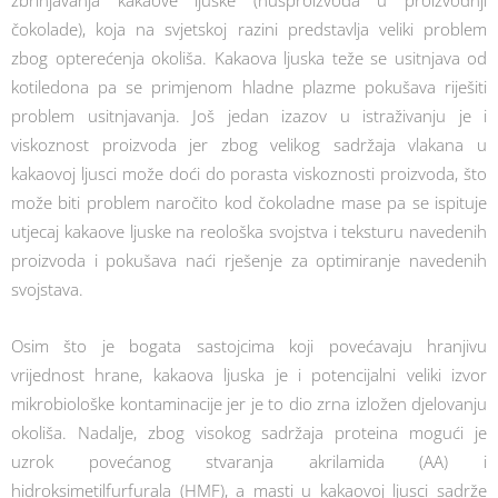
čokolade), koja na svjetskoj razini predstavlja veliki problem
zbog opterećenja okoliša. Kakaova ljuska teže se usitnjava od
kotiledona pa se primjenom hladne plazme pokušava riješiti
problem usitnjavanja. Još jedan izazov u istraživanju je i
viskoznost proizvoda jer zbog velikog sadržaja vlakana u
kakaovoj ljusci može doći do porasta viskoznosti proizvoda, što
može biti problem naročito kod čokoladne mase pa se ispituje
utjecaj kakaove ljuske na reološka svojstva i teksturu navedenih
proizvoda i pokušava naći rješenje za optimiranje navedenih
svojstava.
Osim što je bogata sastojcima koji povećavaju hranjivu
vrijednost hrane, kakaova ljuska je i potencijalni veliki izvor
mikrobiološke kontaminacije jer je to dio zrna izložen djelovanju
okoliša. Nadalje, zbog visokog sadržaja proteina mogući je
uzrok povećanog stvaranja akrilamida (AA) i
hidroksimetilfurfurala (HMF), a masti u kakaovoj ljusci sadrže