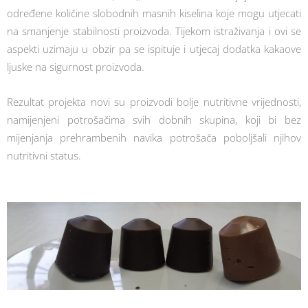
određene količine slobodnih masnih kiselina koje mogu utjecati
na smanjenje stabilnosti proizvoda. Tijekom istraživanja i ovi se
aspekti uzimaju u obzir pa se ispituje i utjecaj dodatka kakaove
ljuske na sigurnost proizvoda.
Rezultat projekta novi su proizvodi bolje nutritivne vrijednosti,
namijenjeni potrošačima svih dobnih skupina, koji bi bez
mijenjanja prehrambenih navika potrošača poboljšali njihov
nutritivni status.