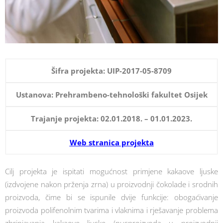
Šifra projekta: UIP-2017-05-8709
Ustanova: Prehrambeno-tehnološki fakultet Osijek
Trajanje projekta: 02.01.2018. – 01.01.2023.
Web stranica projekta
Cilj projekta je ispitati mogućnost primjene kakaove ljuske
(izdvojene nakon prženja zrna) u proizvodnji čokolade i srodnih
proizvoda, čime bi se ispunile dvije funkcije: obogaćivanje
proizvoda polifenolnim tvarima i vlaknima i rješavanje problema
zbrinjavanja kakaove ljuske (nusproizvoda u proizvodnji