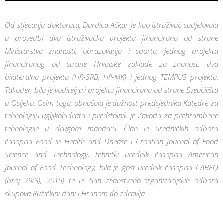
Od stjecanja doktorata, Đurđica Ačkar je kao istraživač sudjelovala
u provedbi dva istraživačka projekta financirana od strane
Ministarstva znanosti, obrazovanja i sporta, jednog projekta
financiranog od strane Hrvatske zaklade za znanost, dva
bilateralna projekta (HR-SRB, HR-MK) i jednog TEMPUS projekta.
Također, bila je voditelj tri projekta financirana od strane Sveučilišta
u Osijeku. Osim toga, obnašala je dužnost predsjednika Katedre za
tehnologiju ugljikohidrata i predstojnik je Zavoda za prehrambene
tehnologije u drugom mandatu. Član je uredničkih odbora
časopisa Food in Health and Disease i Croatian Journal of Food
Science and Technology, tehnički urednik časopisa American
Journal of Food Technology, bila je gost-urednik časopisa CABEQ
(broj 29(3), 2015) te je član znanstveno-organizacijskih odbora
skupova Ružičkini dani i Hranom do zdravlja.