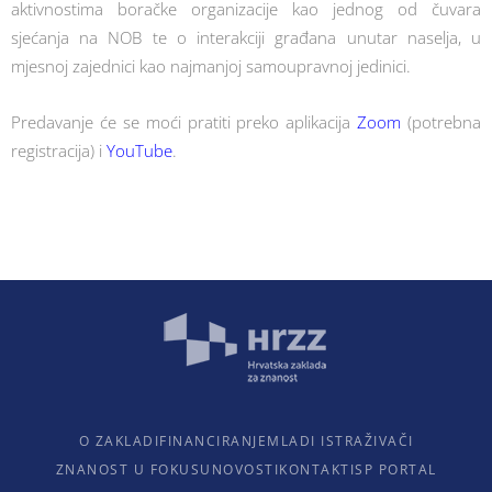
aktivnostima boračke organizacije kao jednog od čuvara
sjećanja na NOB te o interakciji građana unutar naselja, u
mjesnoj zajednici kao najmanjoj samoupravnoj jedinici.
Predavanje će se moći pratiti preko aplikacija
Zoom
(potrebna
registracija) i
YouTube
.
O ZAKLADI
FINANCIRANJE
MLADI ISTRAŽIVAČI
ZNANOST U FOKUSU
NOVOSTI
KONTAKTI
SP PORTAL