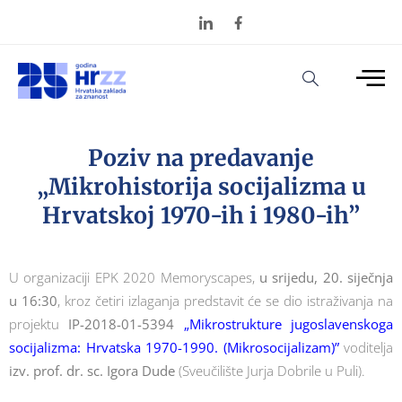
Poziv na predavanje
„Mikrohistorija socijalizma u
Hrvatskoj 1970-ih i 1980-ih”
U organizaciji EPK 2020 Memoryscapes,
u srijedu, 20. siječnja
u 16:30
, kroz četiri izlaganja predstavit će se dio istraživanja na
projektu
IP-2018-01-5394
„
Mikrostrukture jugoslavenskoga
socijalizma: Hrvatska 1970-1990. (Mikrosocijalizam)
”
voditelja
izv. prof. dr. sc. Igora Dude
(Sveučilište Jurja Dobrile u Puli).