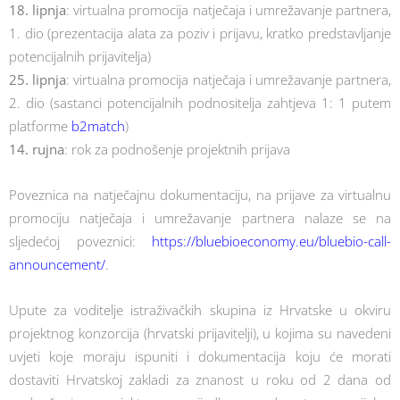
18. lipnja
: virtualna promocija natječaja i umrežavanje partnera,
1. dio (prezentacija alata za poziv i prijavu, kratko predstavljanje
potencijalnih prijavitelja)
25. lipnja
: virtualna promocija natječaja i umrežavanje partnera,
2. dio (sastanci potencijalnih podnositelja zahtjeva 1: 1 putem
platforme
b2match
)
14. rujna
: rok za podnošenje projektnih prijava
Poveznica na natječajnu dokumentaciju, na prijave za virtualnu
promociju natječaja i umrežavanje partnera nalaze se na
sljedećoj poveznici:
https://bluebioeconomy.eu/bluebio-call-
announcement/
.
Upute za voditelje istraživačkih skupina iz Hrvatske u okviru
projektnog konzorcija (hrvatski prijavitelji), u kojima su navedeni
uvjeti koje moraju ispuniti i dokumentacija koju će morati
dostaviti Hrvatskoj zakladi za znanost u roku od 2 dana od