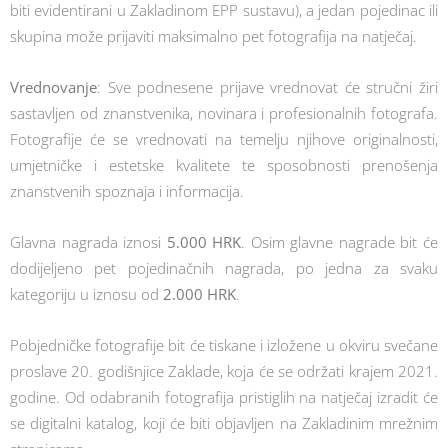
biti evidentirani u Zakladinom EPP sustavu), a jedan pojedinac ili
skupina može prijaviti maksimalno pet fotografija na natječaj.
Vrednovanje
: Sve podnesene prijave vrednovat će stručni žiri
sastavljen od znanstvenika, novinara i profesionalnih fotografa.
Fotografije će se vrednovati na temelju njihove originalnosti,
umjetničke i estetske kvalitete te sposobnosti prenošenja
znanstvenih spoznaja i informacija.
Glavna nagrada iznosi
5.000 HRK
. Osim glavne nagrade bit će
dodijeljeno pet pojedinačnih nagrada, po jedna za svaku
kategoriju u iznosu od
2.000 HRK
.
Pobjedničke fotografije bit će tiskane i izložene u okviru svečane
proslave 20. godišnjice Zaklade, koja će se održati krajem 2021.
godine. Od odabranih fotografija pristiglih na natječaj izradit će
se digitalni katalog, koji će biti objavljen na Zakladinim mrežnim