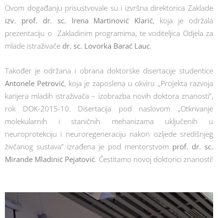
Ovom događanju prisustvovale su i izvršna direktorica Zaklade
izv. prof. dr. sc. Irena Martinović Klarić
, koja je održala
prezentaciju o Zakladinim programima, te voditeljica Odjela za
mlade istraživače
dr. sc. Lovorka Barać Lauc
.
Također je održana i obrana doktorske disertacije studentice
Antonele Petrović
, koja je zaposlena u okviru „Projekta razvoja
karijera mladih istraživača – izobrazba novih doktora znanosti”,
rok DOK-2015-10. Disertacija pod naslovom „Otkrivanje
molekularnih i staničnih mehanizama uključenih u
neuroprotekciju i neuroregeneraciju nakon ozljede središnjeg
živčanog sustava” izrađena je pod mentorstvom
prof. dr. sc.
Mirande Mladinić Pejatović
. Čestitamo novoj doktorici znanosti!