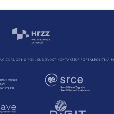
AČI
ZNANOST U FOKUSU
NOVOSTI
KONTAKTI
SP PORTAL
POLITIKA P