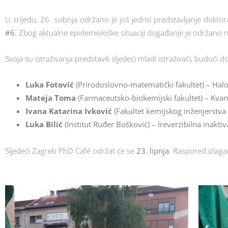
U srijedu, 26. svibnja održano je još jedno predstavljanje dokto
#6
. Zbog aktualne epidemiološke situaciji događanje je održano
Svoja su istraživanja predstavili sljedeći mladi istraživači, budući d
Luka Fotović
(Prirodoslovno-matematički fakultet) – Halo
Mateja Toma
(Farmaceutsko-biokemijski fakultet) – Kvan
Ivana Katarina Ivković
(Fakultet kemijskog inženjerstva
Luka Bilić
(Institut Ruđer Bošković) – Ireverzibilna inakt
Sljedeći Zagreb PhD Café održat će se
23. lipnja
. Raspored izlaga