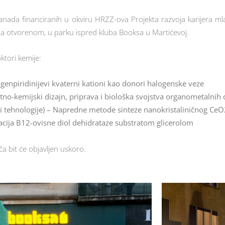
ranada financiranih u okviru HRZZ-ova Projekta razvoja karijera ml
 na otvorenom, u parku ispred kluba Booksa u Martićevoj.
oktori kemije:
genpiridinijevi kvaterni kationi kao donori halogenske veze
tno-kemijski dizajn, priprava i biološka svojstva organometalnih
 i tehnologije) – Napredne metode sinteze nanokristaliničnog Ce
ivacija B12-ovisne diol dehidrataze substratom glicerolom
ča bit će objavljen uskoro.