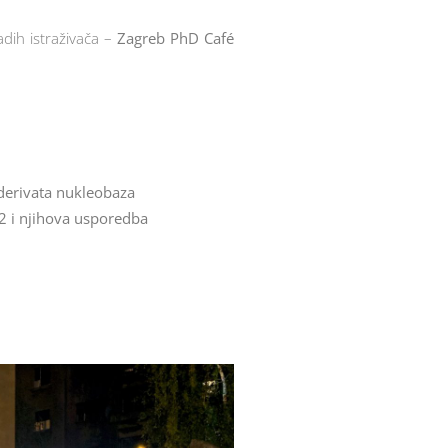
adih istraživača –
Zagreb PhD Café
 derivata nukleobaza
O2 i njihova usporedba