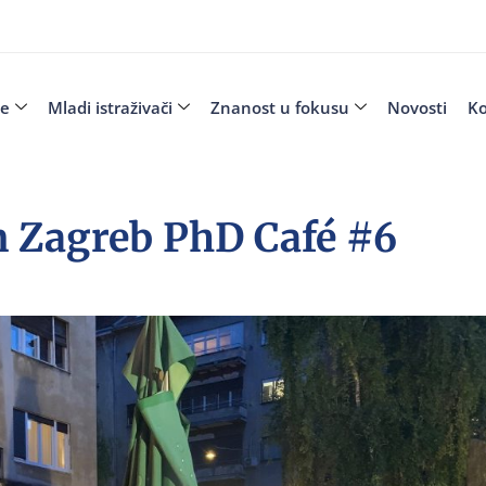
je
Mladi istraživači
Znanost u fokusu
Novosti
Ko
 Zagreb PhD Café #6