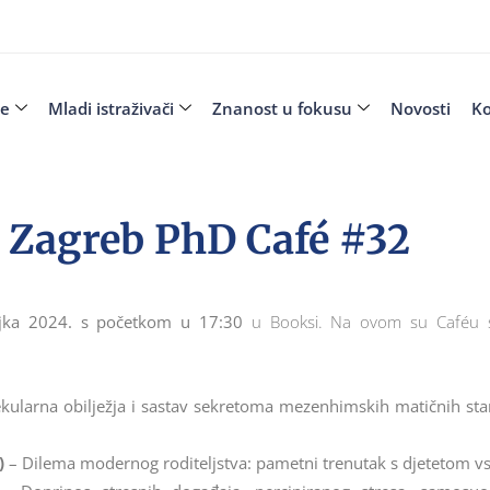
je
Mladi istraživači
Znanost u fokusu
Novosti
Ko
 Zagreb PhD Café #32
ujka 2024. s početkom u 17:30
u Booksi. Na ovom su Caféu svoj
ularna obilježja i sastav sekretoma mezenhimskih matičnih stani
)
– Dilema modernog roditeljstva: pametni trenutak s djetetom vs