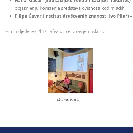
Hana Gačal (Edukacijsko-rehabilitacijski fakultet)
–
objašnjenju korištenja sredstava ovisnosti kod mladih
Filipa Ćavar (Institut društvenih znanosti Ivo Pilar)
–
Termin sljedećeg PhD Caféa bit će objavljen uskoro.
Marina Prišlin