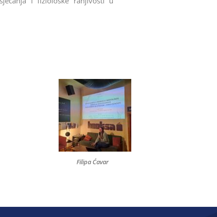
ećanja i fiziološke ranjivosti u
Filipa Ćavar