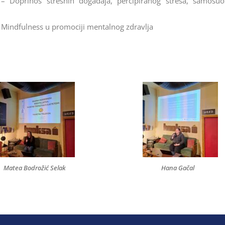
 Doprinos stresnih događaja, percipiranog stresa, samosuosj
 Mindfulness u promociji mentalnog zdravlja
Matea Bodrožić Selak
Hana Gačal