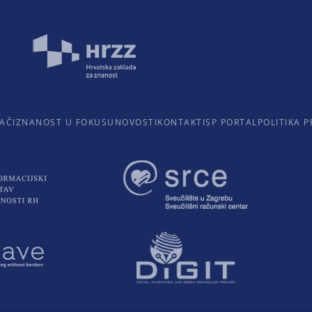
AČI
ZNANOST U FOKUSU
NOVOSTI
KONTAKTI
SP PORTAL
POLITIKA P