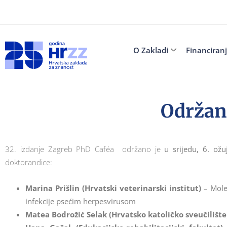
O Zakladi
Financiran
Održan
32. izdanje Zagreb PhD Caféa održano je
u srijedu, 6. ož
doktorandice:
Marina Prišlin (Hrvatski veterinarski institut)
– Molek
infekcije psećim herpesvirusom
Matea Bodrožić Selak (Hrvatsko katoličko sveučilište