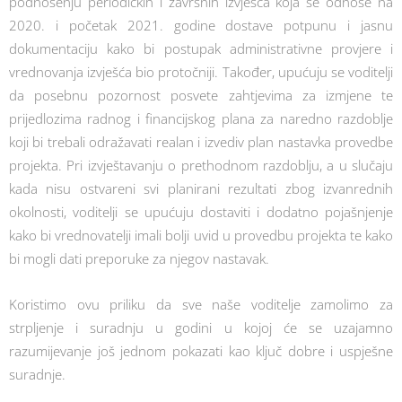
podnošenju periodičkih i završnih izvješća koja se odnose na
2020. i početak 2021. godine dostave potpunu i jasnu
dokumentaciju kako bi postupak administrativne provjere i
vrednovanja izvješća bio protočniji. Također, upućuju se voditelji
da posebnu pozornost posvete zahtjevima za izmjene te
prijedlozima radnog i financijskog plana za naredno razdoblje
koji bi trebali odražavati realan i izvediv plan nastavka provedbe
projekta. Pri izvještavanju o prethodnom razdoblju, a u slučaju
kada nisu ostvareni svi planirani rezultati zbog izvanrednih
okolnosti, voditelji se upućuju dostaviti i dodatno pojašnjenje
kako bi vrednovatelji imali bolji uvid u provedbu projekta te kako
bi mogli dati preporuke za njegov nastavak.
Koristimo ovu priliku da sve naše voditelje zamolimo za
strpljenje i suradnju u godini u kojoj će se uzajamno
razumijevanje još jednom pokazati kao ključ dobre i uspješne
suradnje.