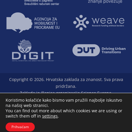
Copyright © 2026. Hrvatska zaklada za znanost. Sva prava
pridržana.
Zaklada je članica organizacije Science Europe.
Koristimo kolačiće kako bismo vam pružili najbolje iskustvo
na našoj web stranici.
You can find out more about which cookies we are using or
switch them off in
settings
.
L33T - digital marketing agency
Prihvaćam