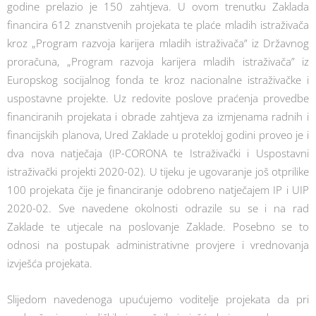
godine prelazio je 150 zahtjeva. U ovom trenutku Zaklada
financira 612 znanstvenih projekata te plaće mladih istraživača
kroz „Program razvoja karijera mladih istraživača” iz Državnog
proračuna, „Program razvoja karijera mladih istraživača” iz
Europskog socijalnog fonda te kroz nacionalne istraživačke i
uspostavne projekte. Uz redovite poslove praćenja provedbe
financiranih projekata i obrade zahtjeva za izmjenama radnih i
financijskih planova, Ured Zaklade u protekloj godini proveo je i
dva nova natječaja (IP-CORONA te Istraživački i Uspostavni
istraživački projekti 2020-02). U tijeku je ugovaranje još otprilike
100 projekata čije je financiranje odobreno natječajem IP i UIP
2020-02. Sve navedene okolnosti odrazile su se i na rad
Zaklade te utjecale na poslovanje Zaklade. Posebno se to
odnosi na postupak administrativne provjere i vrednovanja
izvješća projekata.
Slijedom navedenoga upućujemo voditelje projekata da pri