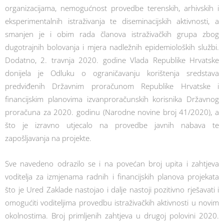
organizacijama, nemogućnost provedbe terenskih, arhivskih i
eksperimentalnih istraživanja te diseminacijskih aktivnosti, a
smanjen je i obim rada članova istraživačkih grupa zbog
dugotrajnih bolovanja i mjera nadležnih epidemioloških službi.
Dodatno, 2. travnja 2020. godine Vlada Republike Hrvatske
donijela je Odluku o ograničavanju korištenja sredstava
predviđenih Državnim proračunom Republike Hrvatske i
financijskim planovima izvanproračunskih korisnika Državnog
proračuna za 2020. godinu (Narodne novine broj 41/2020), a
što je izravno utjecalo na provedbe javnih nabava te
zapošljavanja na projekte.
Sve navedeno odrazilo se i na povećan broj upita i zahtjeva
voditelja za izmjenama radnih i financijskih planova projekata
što je Ured Zaklade nastojao i dalje nastoji pozitivno rješavati i
omogućiti voditeljima provedbu istraživačkih aktivnosti u novim
okolnostima. Broj primljenih zahtjeva u drugoj polovini 2020.