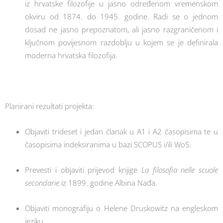
iz hrvatske filozofije u jasno određenom vremenskom
okviru od 1874. do 1945. godine. Radi se o jednom
dosad ne jasno prepoznatom, ali jasno razgraničenom i
ključnom povijesnom razdoblju u kojem se je definirala
moderna hrvatska filozofija.
Planirani rezultati projekta:
Objaviti trideset i jedan članak u A1 i A2 časopisima te u
časopisima indeksiranima u bazi SCOPUS i/ili WoS.
Prevesti i objaviti prijevod knjige
La filosofia nelle scuole
secondarie
iz 1899. godine Albina Nađa.
Objaviti monografiju o Helene Druskowitz na engleskom
jeziku.