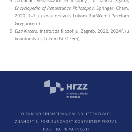
„Croatian Renaissance Philosophy“, u: Marco Sgarbi,
Encyclopedia of Renaissance Philosophy
, Springer, Cham,
2020, 1–7. (u koautorstvu s Lukom Boršićem i Pavelom
Gregorićem)
2
Elza Kučera
, Institut za filozofiju, Zagreb, 2022, 2024
. (u
koautorstvu s Lukom Boršićem)
O ZAKLADI
FINANCIRANJE
MLADI ISTRAŽIVAČI
ZNANOST U FOKUSU
NOVOSTI
KONTAKTI
SP PORTAL
POLITIKA PRIVATNOSTI