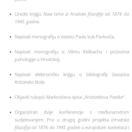
Urediti knjigu
Nove teme iz hrvatske filozofije od 1874. do
1945. godine
.
Napisati monografiju o estetici Pavla Vuk-Pavlovića.
Napisati monografiju o Vilimu Keilbachu i počecima
psihologije u Hrvatskoj.
Napisati elektroničku knjigu o bibliografiji časopisa
Kršćanska škola
.
Objaviti rukopis Markovićeva spisa „Aristotelova
Poetika
“.
Organizirati dvije konferencije s međunarodnim
sudjelovanjem. Prvi u drugoj godini projekta (
Hrvatska
filozofija od 1874. do 1945. godine u europskom kontekstu
) i