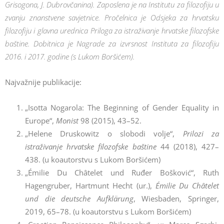
Grisogona, J. Dubrovčanina). Zaposlena je na Institutu za filozofiju u
zvanju znanstvene savjetnice. Pročelnica je Odsjeka za hrvatsku
filozofiju i glavna urednica Priloga za istraživanje hrvatske filozofske
baštine. Dobitnica je Nagrade za izvrsnost Instituta za filozofiju
2016. i 2017. godine (s Lukom Boršićem).
Najvažnije publikacije:
„Isotta Nogarola: The Beginning of Gender Equality in
Europe“,
Monist
98 (2015), 43–52.
„Helene Druskowitz o slobodi volje“,
Prilozi za
istraživanje hrvatske filozofske baštine
44 (2018), 427–
438. (u koautorstvu s Lukom Boršićem)
„Émilie Du Châtelet und Ruđer Bošković“, Ruth
Hagengruber, Hartmunt Hecht (ur.),
Émilie Du Châtelet
und die deutsche Aufklärung
, Wiesbaden, Springer,
2019, 65–78. (u koautorstvu s Lukom Boršićem)