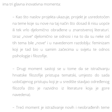
ima tri glavna inovativna momenta:
– Kao što naslov projekta ukazuje, projekt je usredotočen
na teme koje su nove na taj način što dosad ili nisu uopće
ili tek vrlo djelomično obrađene u znanstvenoj literaturi.
Izraz „nove“ djelomično se odnosi i na to da su neke od
tih tema bile „nove“ i u navedenom razdoblju: feminizam
koji je tad bio u samim začecima u svijetu te odnos
psihologije i filozofije.
– Drugi moment sastoji se u tome da se istraživanju
hrvatske filozofije pristupa tematski, umjesto do sada
uobičajenog pristupu koji je u središte stavljao određenog
filozofa (što je razvidno iz literature koja je gore
navedena).
– Treći moment je istraživanje novih i neobrađenih teme