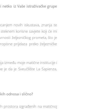
i netko iz Vaše istraživačke grupe
ecanjem novih iskustava, znanja te
i steknem korisne savjete koji će mi
urnosti željezničkog prometa, što je
opisne prijelaza preko željezničke
a između moje matične institucije i
 je da je Sveučilište La Sapienza,
kih odnosa i slično?
ih prostora izgrađenih na matičnoj