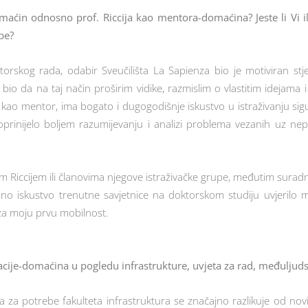
maćin odnosno prof. Riccija kao mentora-domaćina? Jeste li Vi il
pe?
rskog rada, odabir Sveučilišta La Sapienza bio je motiviran stj
 bio da na taj način proširim vidike, razmislim o vlastitim idejama 
, kao mentor, ima bogato i dugogodišnje iskustvo u istraživanju sig
prinijelo boljem razumijevanju i analizi problema vezanih uz nepr
Riccijem ili članovima njegove istraživačke grupe, međutim suradnj
 iskustvo trenutne savjetnice na doktorskom studiju uvjerilo me
 za moju prvu mobilnost.
zacije-domaćina u pogledu infrastrukture, uvjeta za rad, međuljuds
 za potrebe fakulteta infrastruktura se značajno razlikuje od nov