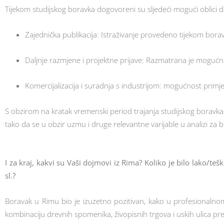
Tijekom studijskog boravka dogovoreni su sljedeći mogući oblici d
Zajednička publikacija: Istraživanje provedeno tijekom bora
Daljnje razmjene i projektne prijave: Razmatrana je mogućn
Komercijalizacija i suradnja s industrijom: mogućnost primje
S obzirom na kratak vremenski period trajanja studijskog boravka n
tako da se u obzir uzmu i druge relevantne varijable u analizi za 
I za kraj, kakvi su Vaši dojmovi iz Rima? Koliko je bilo lako/te
sl.?
Boravak u Rimu bio je izuzetno pozitivan, kako u profesionaln
kombinaciju drevnih spomenika, živopisnih trgova i uskih ulica pr