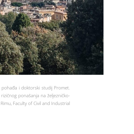
o pohađa i doktorski studij Promet.
 rizičnog ponašanja na željezničko-
mu, Faculty of Civil and Industrial