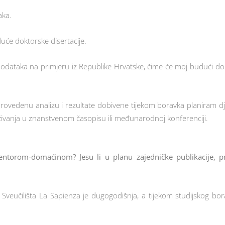
aka.
uduće doktorske disertacije.
 podataka na primjeru iz Republike Hrvatske, čime će moj budući do
rovedenu analizu i rezultate dobivene tijekom boravka planiram dje
raživanja u znanstvenom časopisu ili međunarodnoj konferenciji.
entorom-domaćinom? Jesu li u planu zajedničke publikacije, pro
i Sveučilišta La Sapienza je dugogodišnja, a tijekom studijskog b