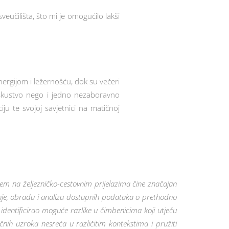
eučilišta, što mi je omogućilo lakši
nergijom i ležernošću, dok su večeri
 iskustvo nego i jedno nezaboravno
u te svojoj savjetnici na matičnoj
em na željezničko-cestovnim prijelazima čine značajan
nje, obradu i analizu dostupnih podataka o prethodno
 identificirao moguće razlike u čimbenicima koji utječu
čnih uzroka nesreća u različitim kontekstima i pružiti