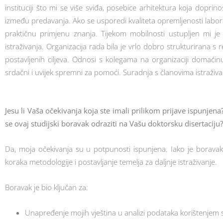
instituciji što mi se više sviđa, posebice arhitektura koja doprin
između predavanja. Ako se usporedi kvaliteta opremljenosti labor
praktičnu primjenu znanja. Tijekom mobilnosti ustupljen mi j
istraživanja. Organizacija rada bila je vrlo dobro strukturirana s
postavljenih ciljeva. Odnosi s kolegama na organizaciji domaćinu 
srdačni i uvijek spremni za pomoći. Suradnja s članovima istraživ
Jesu li Vaša očekivanja koja ste imali prilikom prijave ispunjena?
se ovaj studijski boravak odraziti na Vašu doktorsku disertaciju?
Da, moja očekivanja su u potpunosti ispunjena. Iako je boravak
koraka metodologije i postavljanje temelja za daljnje istraživanje.
Boravak je bio ključan za:
Unapređenje mojih vještina u analizi podataka korištenjem s