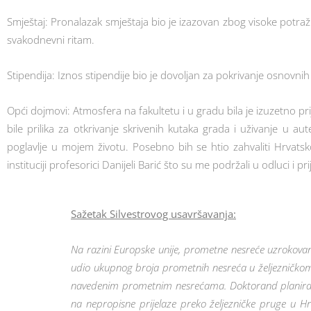
Smještaj: Pronalazak smještaja bio je izazovan zbog visoke potražnj
svakodnevni ritam.
Stipendija: Iznos stipendije bio je dovoljan za pokrivanje osnovnih 
Opći dojmovi: Atmosfera na fakultetu i u gradu bila je izuzetno pr
bile prilika za otkrivanje skrivenih kutaka grada i uživanje u 
poglavlje u mojem životu. Posebno bih se htio zahvaliti Hrvatsk
instituciji profesorici Danijeli Barić što su me podržali u odluci i 
Sažetak Silvestrovog usavršavanja:
Na razini Europske unije, prometne nesreće uzrokovan
udio ukupnog broja prometnih nesreća u željezničkom
navedenim prometnim nesrećama. Doktorand planira koris
na nepropisne prijelaze preko željezničke pruge u Hrv