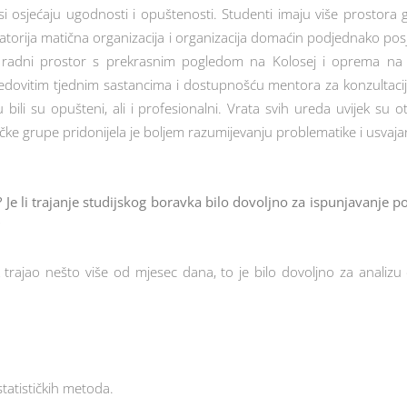
osi osjećaju ugodnosti i opuštenosti. Studenti imaju više prostora gd
atorija matična organizacija i organizacija domaćin podjednako posj
e radni prostor s prekrasnim pogledom na Kolosej i oprema na 
 redovitim tjednim sastancima i dostupnošću mentora za konzultacije
bili su opušteni, ali i profesionalni. Vrata svih ureda uvijek su o
ačke grupe pridonijela je boljem razumijevanju problematike i usvaj
 Je li trajanje studijskog boravka bilo dovoljno za ispunjavanje po
 trajao nešto više od mjesec dana, to je bilo dovoljno za analizu
tatističkih metoda.