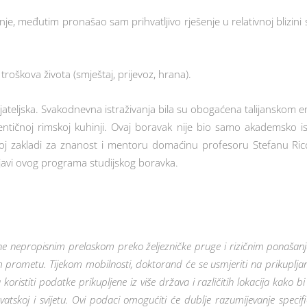
e, međutim pronašao sam prihvatljivo rješenje u relativnoj blizini sv
troškova života (smještaj, prijevoz, hrana).
ijateljska. Svakodnevna istraživanja bila su obogaćena talijanskom e
autentičnoj rimskoj kuhinji. Ovaj boravak nije bio samo akademsko
oj zakladi za znanost i mentoru domaćinu profesoru Stefanu Riccij
prijavi ovog programa studijskog boravka.
e nepropisnim prelaskom preko željezničke pruge i rizičnim ponašanj
 prometu. Tijekom mobilnosti, doktorand će se usmjeriti na prikuplja
titi podatke prikupljene iz više država i različitih lokacija kako bi
atskoj i svijetu. Ovi podaci omogućiti će dublje razumijevanje specifi