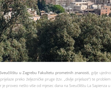
Sveučilištu u Zagrebu Fakultetu prometnih znanosti
, gdje ujedn
jelaze preko željezničke pruge (tzv. „divlje prijelaze“) te problem
je proveo nešto više od mjesec dana na Sveučilištu La Sapienza u Ri