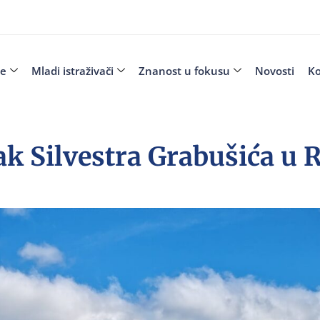
je
Mladi istraživači
Znanost u fokusu
Novosti
Ko
ak Silvestra Grabušića u