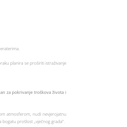
peraterima.
ku planira se proširiti istraživanje
jan za pokrivanje troškova života i
enom atmosferom, nudi nevjerojatnu
na bogatu prošlost „vječnog grada“.