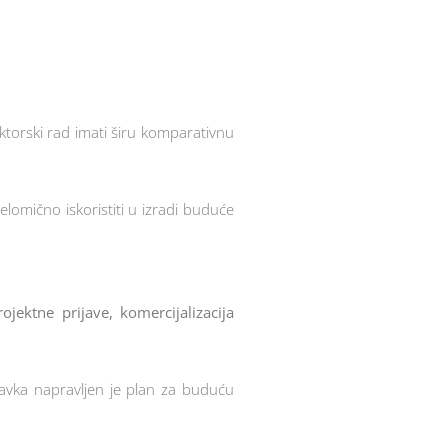
ktorski rad imati širu komparativnu
lomično iskoristiti u izradi buduće
jektne prijave, komercijalizacija
oravka napravljen je plan za buduću