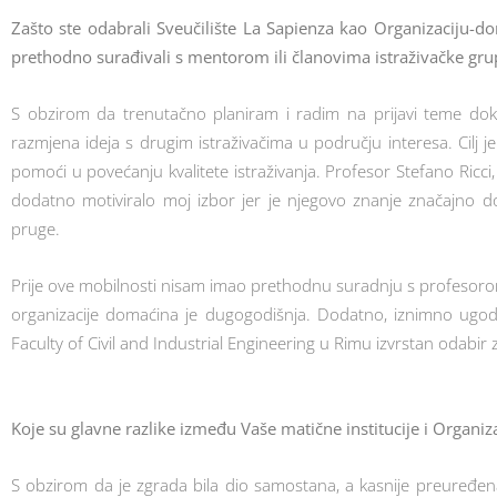
Zašto ste odabrali Sveučilište La Sapienza kao Organizaciju-do
prethodno surađivali s mentorom ili članovima istraživačke gru
S obzirom da trenutačno planiram i radim na prijavi teme dokto
razmjena ideja s drugim istraživačima u području interesa. Cilj je
pomoći u povećanju kvalitete istraživanja. Profesor Stefano Ricci
dodatno motiviralo moj izbor jer je njegovo znanje značajno do
pruge.
Prije ove mobilnosti nisam imao prethodnu suradnju s profesorom 
organizacije domaćina je dugogodišnja. Dodatno, iznimno ugodno
Faculty of Civil and Industrial Engineering u Rimu izvrstan odabir
Koje su glavne razlike između Vaše matične institucije i Organi
S obzirom da je zgrada bila dio samostana, a kasnije preuređena