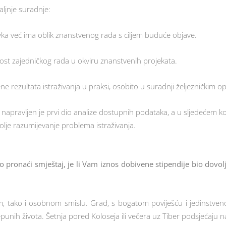
aljnje suradnje:
vka već ima oblik znanstvenog rada s ciljem buduće objave.
ost zajedničkog rada u okviru znanstvenih projekata.
ne rezultata istraživanja u praksi, osobito u suradnji željezničkim o
apravljen je prvi dio analize dostupnih podataka, a u sljedećem kora
bolje razumijevanje problema istraživanja.
ško pronaći smještaj, je li Vam iznos dobivene stipendije bio dovol
om, tako i osobnom smislu. Grad, s bogatom poviješću i jedinstv
epunih života. Šetnja pored Koloseja ili večera uz Tiber podsjećaju 