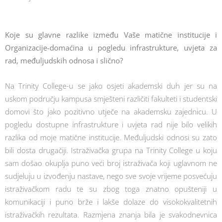
Koje su glavne razlike između Vaše matične institucije i
Organizacije-domaćina u pogledu infrastrukture, uvjeta za
rad, međuljudskih odnosa i slično?
Na Trinity College-u se jako osjeti akademski duh jer su na
uskom području kampusa smješteni različiti fakulteti i studentski
domovi što jako pozitivno utječe na akademsku zajednicu. U
pogledu dostupne infrastrukture i uvjeta rad nije bilo velikih
razlika od moje matične institucije. Međuljudski odnosi su zato
bili dosta drugačiji. Istraživačka grupa na Trinity College u koju
sam došao okuplja puno veći broj istraživača koji uglavnom ne
sudjeluju u izvođenju nastave, nego sve svoje vrijeme posvećuju
istraživačkom radu te su zbog toga znatno opušteniji u
komunikaciji i puno brže i lakše dolaze do visokokvalitetnih
istraživačkih rezultata. Razmjena znanja bila je svakodnevnica