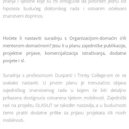
znanja i vještine koje su mi omogućile da potvrdim jednu od
hipoteza budućeg doktorskog rada i ostvarim očekivani
znanstveni doprinos.
Hoćete li nastaviti suradnju s Organizacijom-domaćin i/ili
mentorom-domaćinom? Jesu li u planu zajedničke publikacije,
projektne prijave, komercijalizacija istraživanja, dodatne
posjete i sl.
Suradnja s profesoricom Dusparić i Trinity College-om će se
svakako nastaviti. U prvom planu je trenutačno objava
zajedničkog znanstvenog rada u kojem će biti detaljno
prikazana dostignuća ostvarena tijekom mobilnosti. Zajednički
rad na projektu DLASIUT se također nastavlja, a u budućnosti
ćemo pratiti dodatne prilike za prijavu projekata i/ili novih
mobilnosti.