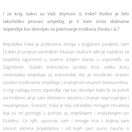
I za kraj, kakvi su Vaši dojmovi iz Irske? Koliko je bilo
lako/teško pronaći smještaj, je li Vam iznos dobivene
stipendije bio dovoljan za pokrivanje troškova života i sl.?
Republika Irska je prekrasna zemlja s bogatom povijesti, sam
Dublin je prepun zanimljivih lokacija i kulture iako je nažalost sa
stajališta sigurnosti u znatno lošijem stanju u usporedbi sa
Zagrebom. Dublin trenutačno prolazi kroz veliku krizu
nedostatka smještaja za stanovnike, što je rezultiralo izrazito
visokim troškovima smještaja i značajnom stopom beskućništva.
Iz tog razloga iznos stipendije nije bio dovoljan kako bi se pokrili
svi troškovi, ali je zato dobiveno iskustvo i znanje neprocjenjivo i
nezamjenjivo. Srećom, Irska je bila odredište mnogim Hrvatima
koji su mi pomogli u potrazi za smještajem i snalaženjem po
Dublinu. Uz njih, upoznao sam i mnoge Irce s kojima sam
stvorio iskrena prijateljstva i od kojih sam puno naučio o