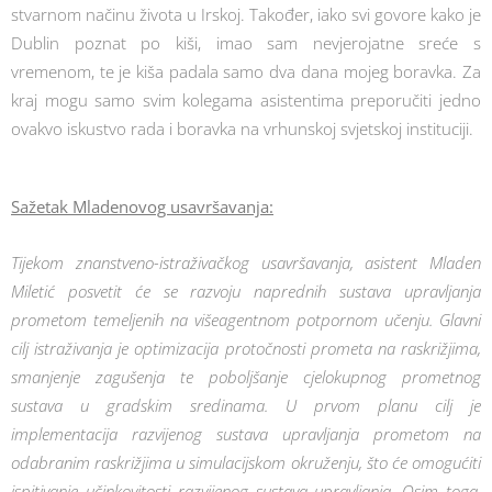
stvarnom načinu života u Irskoj. Također, iako svi govore kako je
Dublin poznat po kiši, imao sam nevjerojatne sreće s
vremenom, te je kiša padala samo dva dana mojeg boravka. Za
kraj mogu samo svim kolegama asistentima preporučiti jedno
ovakvo iskustvo rada i boravka na vrhunskoj svjetskoj instituciji.
Sažetak Mladenovog usavršavanja:
Tijekom znanstveno-istraživačkog usavršavanja, asistent Mladen
Miletić posvetit će se razvoju naprednih sustava upravljanja
prometom temeljenih na višeagentnom potpornom učenju. Glavni
cilj istraživanja je optimizacija protočnosti prometa na raskrižjima,
smanjenje zagušenja te poboljšanje cjelokupnog prometnog
sustava u gradskim sredinama. U prvom planu cilj je
implementacija razvijenog sustava upravljanja prometom na
odabranim raskrižjima u simulacijskom okruženju, što će omogućiti
ispitivanje učinkovitosti razvijenog sustava upravljanja. Osim toga,