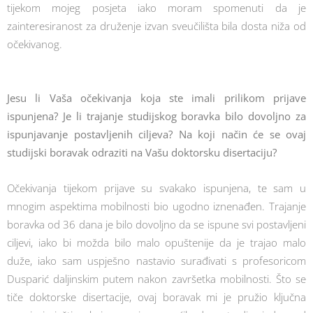
tijekom mojeg posjeta iako moram spomenuti da je
zainteresiranost za druženje izvan sveučilišta bila dosta niža od
očekivanog.
Jesu li Vaša očekivanja koja ste imali prilikom prijave
ispunjena? Je li trajanje studijskog boravka bilo dovoljno za
ispunjavanje postavljenih ciljeva? Na koji način će se ovaj
studijski boravak odraziti na Vašu doktorsku disertaciju?
Očekivanja tijekom prijave su svakako ispunjena, te sam u
mnogim aspektima mobilnosti bio ugodno iznenađen. Trajanje
boravka od 36 dana je bilo dovoljno da se ispune svi postavljeni
ciljevi, iako bi možda bilo malo opuštenije da je trajao malo
duže, iako sam uspješno nastavio surađivati s profesoricom
Dusparić daljinskim putem nakon završetka mobilnosti. Što se
tiče doktorske disertacije, ovaj boravak mi je pružio ključna