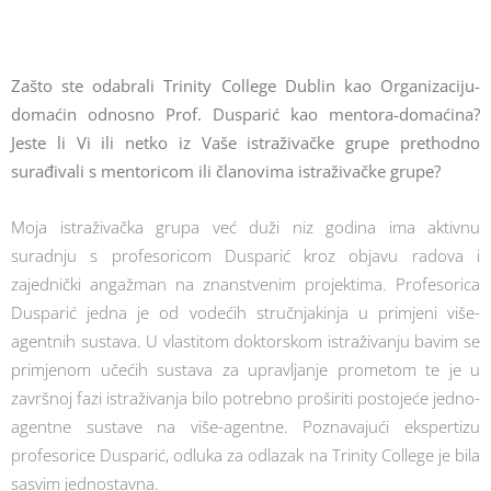
Zašto ste odabrali Trinity College Dublin kao Organizaciju-
domaćin odnosno Prof. Dusparić kao mentora-domaćina?
Jeste li Vi ili netko iz Vaše istraživačke grupe prethodno
surađivali s mentoricom ili članovima istraživačke grupe?
Moja istraživačka grupa već duži niz godina ima aktivnu
suradnju s profesoricom Dusparić kroz objavu radova i
zajednički angažman na znanstvenim projektima. Profesorica
Dusparić jedna je od vodećih stručnjakinja u primjeni više-
agentnih sustava. U vlastitom doktorskom istraživanju bavim se
primjenom učećih sustava za upravljanje prometom te je u
završnoj fazi istraživanja bilo potrebno proširiti postojeće jedno-
agentne sustave na više-agentne. Poznavajući ekspertizu
profesorice Dusparić, odluka za odlazak na Trinity College je bila
sasvim jednostavna.