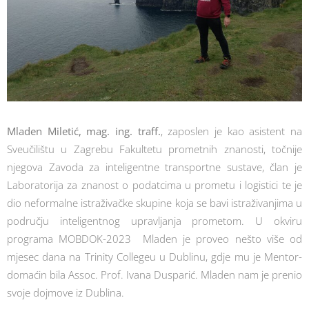
Mladen Miletić
, mag.
ing
.
traff
.
, zaposlen je kao asistent na
Sveučilištu u Zagrebu Fakultetu prometnih znanosti, točnije
njegova Zavoda za inteligentne transportne sustave, član je
Laboratorija za znanost o podatcima u prometu i logistici te je
dio neformalne istraživačke skupine koja se bavi istraživanjima u
području inteligentnog upravljanja prometom. U okviru
programa MOBDOK-2023 Mladen je proveo nešto više od
mjesec dana na Trinity Collegeu u Dublinu, gdje mu je Mentor-
domaćin bila Assoc. Prof. Ivana Dusparić. Mladen nam je prenio
svoje dojmove iz Dublina.