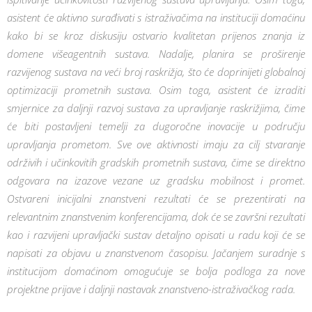
asistent će aktivno surađivati s istraživačima na instituciji domaćinu
kako bi se kroz diskusiju ostvario kvalitetan prijenos znanja iz
domene višeagentnih sustava. Nadalje, planira se proširenje
razvijenog sustava na veći broj raskrižja, što će doprinijeti globalnoj
optimizaciji prometnih sustava. Osim toga, asistent će izraditi
smjernice za daljnji razvoj sustava za upravljanje raskrižjima, čime
će biti postavljeni temelji za dugoročne inovacije u području
upravljanja prometom. Sve ove aktivnosti imaju za cilj stvaranje
održivih i učinkovitih gradskih prometnih sustava, čime se direktno
odgovara na izazove vezane uz gradsku mobilnost i promet.
Ostvareni inicijalni znanstveni rezultati će se prezentirati na
relevantnim znanstvenim konferencijama, dok će se završni rezultati
kao i razvijeni upravljački sustav detaljno opisati u radu koji će se
napisati za objavu u znanstvenom časopisu. Jačanjem suradnje s
institucijom domaćinom omogućuje se bolja podloga za nove
projektne prijave i daljnji nastavak znanstveno-istraživačkog rada.