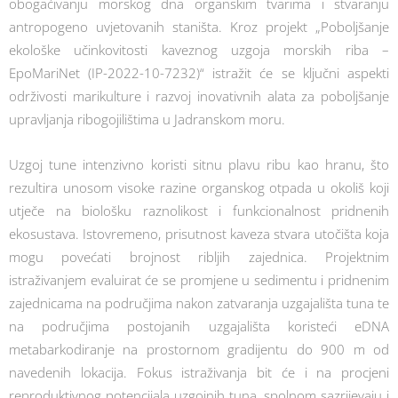
obogaćivanju morskog dna organskim tvarima i stvaranju
antropogeno uvjetovanih staništa. Kroz projekt „Poboljšanje
ekološke učinkovitosti kaveznog uzgoja morskih riba –
EpoMariNet (IP-2022-10-7232)“ istražit će se ključni aspekti
održivosti marikulture i razvoj inovativnih alata za poboljšanje
upravljanja ribogojilištima u Jadranskom moru.
Uzgoj tune intenzivno koristi sitnu plavu ribu kao hranu, što
rezultira unosom visoke razine organskog otpada u okoliš koji
utječe na biološku raznolikost i funkcionalnost pridnenih
ekosustava. Istovremeno, prisutnost kaveza stvara utočišta koja
mogu povećati brojnost ribljih zajednica. Projektnim
istraživanjem evaluirat će se promjene u sedimentu i pridnenim
zajednicama na područjima nakon zatvaranja uzgajališta tuna te
na područjima postojanih uzgajališta koristeći eDNA
metabarkodiranje na prostornom gradijentu do 900 m od
navedenih lokacija. Fokus istraživanja bit će i na procjeni
reproduktivnog potencijala uzgojnih tuna, spolnom sazrijevaju i