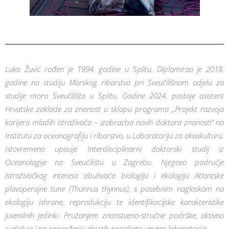
Luka Žuvić rođen je 1994. godine u Splitu. Diplomirao je 2018.
godine na studiju Morskog ribarstva pri Sveučilišnom odjelu za
studije mora Sveučilišta u Splitu. Godine 2024. postaje asistent
Hrvatske zaklade za znanost u sklopu programa „Projekt razvoja
karijera mladih istraživača – izobrazba novih doktora znanosti“ na
Institutu za oceanografiju i ribarstvo, u Laboratoriju za akvakulturu.
Istovremeno upisuje Interdisciplinarni doktorski studij iz
Oceanologije na Sveučilištu u Zagrebu. Njegovo područje
istraživačkog interesa obuhvaća biologiju i ekologiju Atlantske
plavoperajne tune (Thunnus thynnus), s posebnim naglaskom na
ekologiju ishrane, reprodukciju te identifikacijske karakteristike
juvenilnih jedinki. Pružanjem znanstveno-stručne podrške, aktivno
sudjeluje i na provođenju drugih projekata unutar laboratorija.