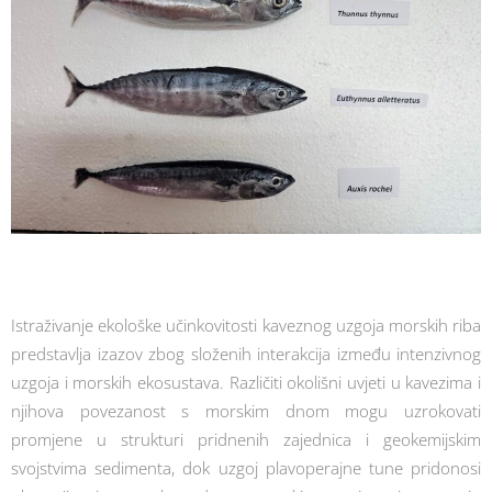
Istraživanje ekološke učinkovitosti kaveznog uzgoja morskih riba
predstavlja izazov zbog složenih interakcija između intenzivnog
uzgoja i morskih ekosustava. Različiti okolišni uvjeti u kavezima i
njihova povezanost s morskim dnom mogu uzrokovati
promjene u strukturi pridnenih zajednica i geokemijskim
svojstvima sedimenta, dok uzgoj plavoperajne tune pridonosi