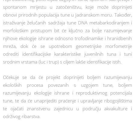
spontanom mrijestu u zatočeništvu, koje može doprinijeti
obnovi prirodnih populacija tune u Jadranskom moru. Također,
istraživanje želučanih sadržaja tune DNA metabarkodiranjem i
morfološkim pristupom bit će ključno za bolje razumijevanje
njihove ekologije ishrane odnosno trofodinamike i hranidbenih
mreža, dok će se upotrebom geometrijske morfometrije
odrediti identifikacijske karakteristike juvenilnih tuna i tuni
srodnim vrstama (luc i trup) s ciljem lakše identifikacije istih.
Očekuje se da će projekt doprinijeti boljem razumijevanju
ekoloških procesa povezanih s uzgojem tune, boljem
razumijevanju ekologije ishrane i reproduktivnog potencijala
tune, te da će unaprijediti praćenje i upravljanje ribogojilištima
te ojačati znanstvenu zajednicu u području akvakulture i
održivog ribarstva.