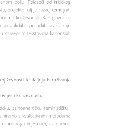
venom polju. Polazeći od kritičkog
 projektni cilj je razvoj temeljnih
omiji književnosti. Kao glavni cilj
imboličkih i političkih praksi koje
e u književnim tekstovima kanonskih
njiževnosti te daljnja istraživanja
ovijesti književnosti.
čku, psihoanalitičku, feminističku i
kombiniramo s kvalitativnim metodama
interpretacija) koje nam, uz pomnu