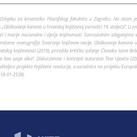
Odsjeku za kroatistiku Filozofskog fakulteta u Zagrebu. Na istom je
dom „Oblikovanje kanona u hrvatskoj književnoj periodici 19. stoljeća”. 
i i teorije nacionalne i dječje književnosti. Samostalnim izlaganjima
ene monografije Stvaranje književne nacije. Oblikovanje kanona u hr
vatskoj književnosti (2019), priredila kritičko izdanje Članaka Ivane Br
“Ja kao svoja slika”. Diskurzivnost i koncepti autorstva Tina Ujevića (
diteljica projekta Književne revolucije, a suradnica na projektu Europs
2018-01-2539).