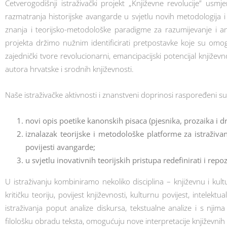
Četverogodišnji istraživački projekt „Književne revolucije” usm
razmatranja historijske avangarde u svjetlu novih metodologija i
znanja i teorijsko-metodološke paradigme za razumijevanje i anal
projekta držimo nužnim identificirati pretpostavke koje su omogu
zajednički tvore revolucionarni, emancipacijski potencijal knjiž
autora hrvatske i srodnih književnosti.
Naše istraživačke aktivnosti i znanstveni doprinosi raspoređeni s
novi opis poetike kanonskih pisaca (pjesnika, prozaika i
iznalazak teorijske i metodološke platforme za istraživan
povijesti avangarde;
u svjetlu inovativnih teorijskih pristupa redefinirati i rep
U istraživanju kombiniramo nekoliko disciplina – književnu i kultu
kritičku teoriju, povijest književnosti, kulturnu povijest, intele
istraživanja poput analize diskursa, tekstualne analize i s nj
filološku obradu teksta, omogućuju nove interpretacije književnih 