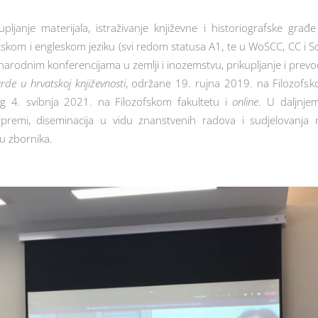
janje materijala, istraživanje književne i historiografske građe i 
skom i engleskom jeziku (svi redom statusa A1, te u WoSCC, CC i
rodnim konferencijama u zemlji i inozemstvu, prikupljanje i prev
arde u hrvatskoj književnosti
, održane 19. rujna 2019. na Filozofsko
g 4. svibnja 2021. na Filozofskom fakultetu i
online
. U daljnje
ripremi, diseminacija u vidu znanstvenih radova i sudjelovanja 
u zbornika.