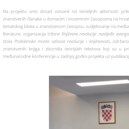
Na projektu smo dosad ostvarili niz temeljnih aktivnosti: prikupl
znanstvenih članaka u domaćim i inozemnim časopisima na hrvat
tematskog bloka u znanstvenom časopisu, sudjelovanje na međuna
literature, organizacija tribine
Književne revolucije: naslijeđe avang
stola
Problemske mreže odnosa revolucije i književnosti
, održano
znanstvenih knjiga i zbornika teorijskih tekstova koji su u p
međunarodne konferencije u zadnjoj godini projekta uz publikacij