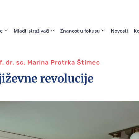
je
Mladi istraživači
Znanost u fokusu
Novosti
Ko
of. dr. sc. Marina Protrka Štimec
iževne revolucije