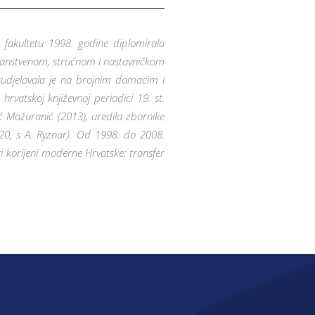
 fakultetu 1998. godine diplomirala
U znanstvenom, stručnom i nastavničkom
 sudjelovala je na brojnim domaćim i
vatskoj književnoj periodici 19. st.
lić Mažuranić (2013), uredila zbornike
2020, s A. Ryznar). Od 1998. do 2008.
ki korijeni moderne Hrvatske: transfer