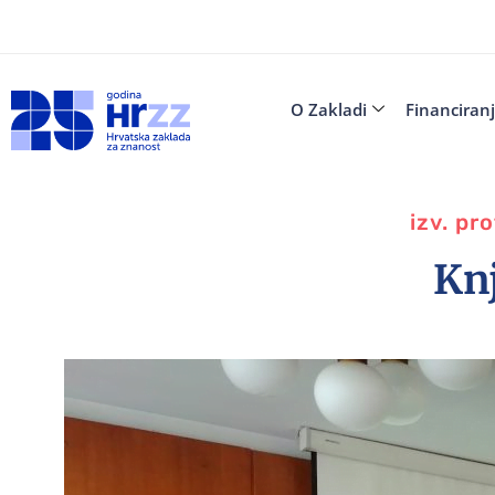
O Zakladi
Financiran
izv. pr
Knj