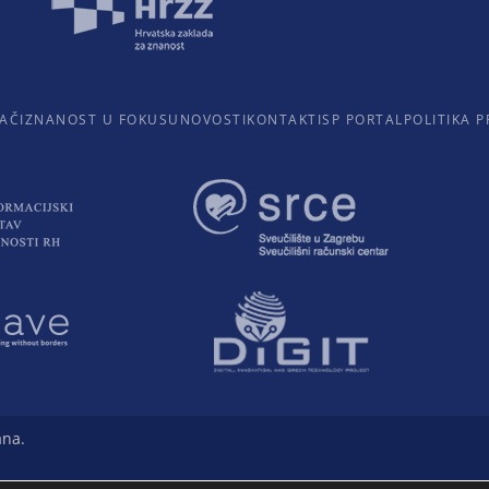
AČI
ZNANOST U FOKUSU
NOVOSTI
KONTAKTI
SP PORTAL
POLITIKA P
ana.