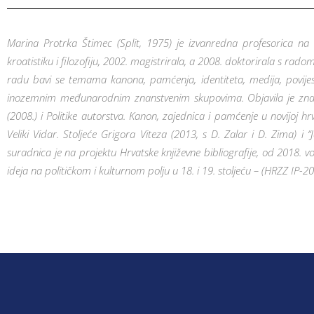
Marina Protrka Štimec (Split, 1975) je izvanredna profesorica na 
kroatistiku i filozofiju, 2002. magistrirala, a 2008. doktorirala s ra
radu bavi se temama kanona, pamćenja, identiteta, medija, povijest
inozemnim međunarodnim znanstvenim skupovima. Objavila je znanstv
(2008.) i Politike autorstva. Kanon, zajednica i pamćenje u novijoj hr
Veliki Vidar. Stoljeće Grigora Viteza (2013, s D. Zalar i D. Zima) i 
suradnica je na projektu Hrvatske književne bibliografije, od 2018. vo
ideja na političkom i kulturnom polju u 18. i 19. stoljeću – (HRZZ IP-