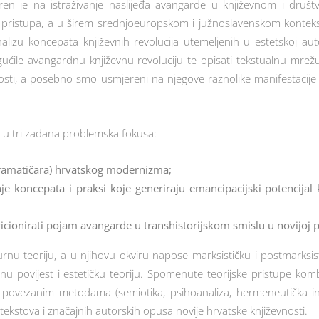
jeren je na istraživanje naslijeđa avangarde u književnom i društ
 pristupa, a u širem srednjoeuropskom i južnoslavenskom kontekstu,
izu koncepata književnih revolucija utemeljenih u estetskoj auton
ćile avangardnu književnu revoluciju te opisati tekstualnu mrežu s
evnosti, a posebno smo usmjereni na njegove raznolike manifestacij
u u tri zadana problemska fokusa:
 dramatičara) hrvatskog modernizma;
je koncepata i praksi koje generiraju emancipacijski potencijal k
ozicionirati pojam avangarde u transhistorijskom smislu u novijoj p
rnu teoriju, a u njihovu okviru napose marksističku i postmarksisti
ktualnu povijest i estetičku teoriju. Spomenute teorijske pristupe 
ima povezanim metodama (semiotika, psihoanaliza, hermeneutička 
tekstova i značajnih autorskih opusa novije hrvatske književnosti.