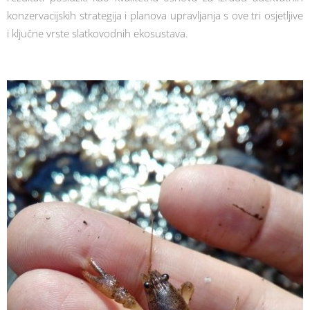
konzervacijskih strategija i planova upravljanja s ove tri osjetljive
i ključne vrste slatkovodnih ekosustava.