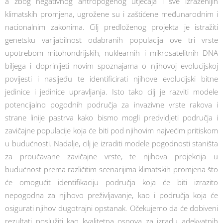
a zbog negativnog antropogenog utjecaja i sve izraženijih
klimatskih promjena, ugrožene su i zaštićene međunarodnim i
nacionalnim zakonima. Cilj predloženog projekta je istražiti
genetsku varijabilnost odabranih populacija ove tri vrste
upotrebom mitohondrijskih, nuklearnih i mikrosatelitnih DNA
biljega i doprinijeti novim spoznajama o njihovoj evolucijskoj
povijesti i nasljeđu te identificirati njihove evolucijski bitne
jedinice i jedinice upravljanja. Isto tako cilj je razviti modele
potencijalno pogodnih područja za invazivne vrste rakova i
strane linije pastrva kako bismo mogli predvidjeti područja i
zavičajne populacije koja će biti pod njihovim najvećim pritiskom
u budućnosti. Nadalje, cilj je izraditi modele pogodnosti staništa
za proučavane zavičajne vrste, te njihova projekcija u
budućnost prema različitim scenarijima klimatskih promjena što
će omogućit identifikaciju područja koja će biti izrazito
nepogodna za njihovo preživljavanje, kao i područja koja će
osigurati njihov dugotrajni opstanak. Očekujemo da će dobiveni
rezultati poslužiti kao kvalitetna osnova za izradu adekvatnih