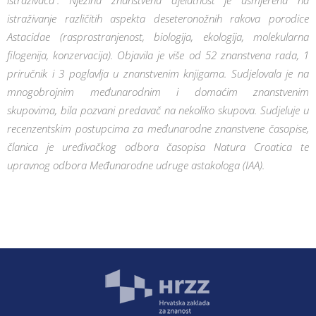
istraživača”. Njezina znanstvena djelatnost je usmjerena na
istraživanje različitih aspekta deseteronožnih rakova porodice
Astacidae (rasprostranjenost, biologija, ekologija, molekularna
filogenija, konzervacija). Objavila je više od 52 znanstvena rada, 1
priručnik i 3 poglavlja u znanstvenim knjigama. Sudjelovala je na
mnogobrojnim međunarodnim i domaćim znanstvenim
skupovima, bila pozvani predavač na nekoliko skupova. Sudjeluje u
recenzentskim postupcima za međunarodne znanstvene časopise,
članica je uređivačkog odbora časopisa Natura Croatica te
upravnog odbora Međunarodne udruge astakologa (IAA).