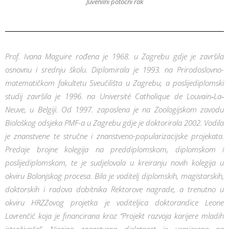
Juvenilni potočni rak
Prof. Ivana Maguire rođena je 1968. u Zagrebu gdje je završila
osnovnu i srednju školu. Diplomirala je 1993. na Prirodoslovno-
matematičkom fakultetu Sveučilišta u Zagrebu, a poslijediplomski
studij završila je 1996. na Université Catholique de Louvain‐La‐
Neuve, u Belgiji. Od 1997. zaposlena je na Zoologijskom zavodu
Biološkog odsjeka PMF-a u Zagrebu gdje je doktorirala 2002. Vodila
je znanstvene te stručne i znanstveno-popularizacijske projekata.
Predaje brojne kolegija na preddiplomskom, diplomskom i
poslijediplomskom, te je sudjelovala u kreiranju novih kolegija u
okviru Bolonjskog procesa. Bila je voditelj diplomskih, magistarskih,
doktorskih i radova dobitnika Rektorove nagrade, a trenutno u
okviru HRZZovog projetka je voditeljica doktorandice Leone
Lovrenčić koja je financirana kroz “Projekt razvoja karijere mladih