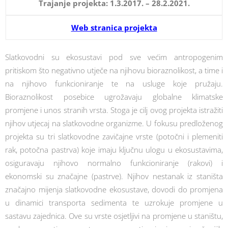
Trajanje projekta: 1.3.2017. – 28.2.2021.
Web stranica projekta
Slatkovodni su ekosustavi pod sve većim antropogenim
pritiskom što negativno utječe na njihovu bioraznolikost, a time i
na njihovo funkcioniranje te na usluge koje pružaju.
Bioraznolikost posebice ugrožavaju globalne klimatske
promjene i unos stranih vrsta. Stoga je cilj ovog projekta istražiti
njihov utjecaj na slatkovodne organizme. U fokusu predloženog
projekta su tri slatkovodne zavičajne vrste (potočni i plemeniti
rak, potočna pastrva) koje imaju ključnu ulogu u ekosustavima,
osiguravaju njihovo normalno funkcioniranje (rakovi) i
ekonomski su značajne (pastrve). Njihov nestanak iz staništa
značajno mijenja slatkovodne ekosustave, dovodi do promjena
u dinamici transporta sedimenta te uzrokuje promjene u
sastavu zajednica. Ove su vrste osjetljivi na promjene u staništu,