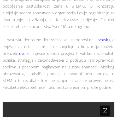
poboljšanje zastupljenosti žena u STEM-u. U konzorciju
sudjeluje sedam znanstvenih organizacija i dvije organizacije za
financiranje istraživanja, a iz Hrvatske sudjeluje Fakultet
elektrotehnike i računarstva Sveučilišta u Zagrebu.
U nastavku donosimo dio izvješća koji se odnosi na
Hrvatsku
, a
izvješća za ostale zemlje koje sudjeluju u konzorciju možete
preuzeti
ovdje
. Izvješće donosi pregled hrvatskih nacionalnih
politika, strategija i zakonodavstva u području ravnopravnosti
spolova s posebnim naglaskom na sustav znanosti i visokog
obrazovanja, statističke podatke o zastupljenosti spolova u
STEM-u te rezultate fokusne skupine i ankete provedene na
Fakultetu elektrotehnike i računarstva sredinom prošle godine.