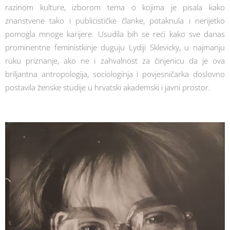
razinom kulture, izborom tema o kojima je pisala kako
znanstvene tako i publicističke članke, potaknula i nerijetko
pomogla mnoge karijere. Usudila bih se reći kako sve danas
prominentne feministkinje duguju Lydiji Sklevicky, u najmanju
ruku priznanje, ako ne i zahvalnost za činjenicu da je ova
briljantna antropologija, sociologinja i povjesničarka doslovno
postavila ženske studije u hrvatski akademski i javni prostor.