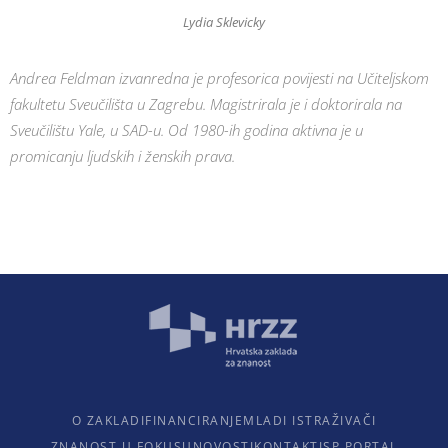
Lydia Sklevicky
Andrea Feldman izvanredna je profesorica povijesti na Učiteljskom
fakultetu Sveučilišta u Zagrebu. Magistrirala je i doktorirala na
Sveučilištu Yale, u SAD-u. Od 1980-ih godina aktivna je u
promicanju ljudskih i ženskih prava.
O ZAKLADI
FINANCIRANJE
MLADI ISTRAŽIVAČI
ZNANOST U FOKUSU
NOVOSTI
KONTAKTI
SP PORTAL