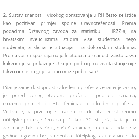
2. Sustav znanosti i visokog obrazovanja u RH često se ističe
kao pozitivan primjer spolne uravnoteženosti. Prema
podacima Državnog zavoda za statistiku i HRZZ-a, na
hrvatskim sveučilištima studira više studentica nego
studenata, a slična je situacija i na doktorskim studijima.
Prema vašim spoznajama je li situacija u znanosti zaista takva
kakvom je se prikazuje? U kojim područjima života stanje nije
takvo odnosno gdje se ono može poboljšati?
Pitanje same dostupnosti određenih profesija ženama je važno,
jer pored samog otvaranja profesija i područja ženama,
možemo primijeti i čestu feminizaciju određenih profesija.
Vidljiva je, na prvi pogled, razlika između otvorenosti recimo
učiteljske profesije ženama početkom 20. stoljeća, kada je to
zanimanje bilo u većini „muško“ zanimanje, i danas, kada se iz
godine u godinu broj studentica Učiteljskog fakulteta vinuo do