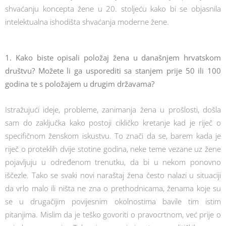
shvaćanju koncepta žene u 20. stoljeću kako bi se objasnila
intelektualna ishodišta shvaćanja moderne žene.
1. Kako biste opisali položaj žena u današnjem hrvatskom
društvu? Možete li ga usporediti sa stanjem prije 50 ili 100
godina te s položajem u drugim državama?
Istražujući ideje, probleme, zanimanja žena u prošlosti, došla
sam do zaključka kako postoji cikličko kretanje kad je riječ o
specifičnom ženskom iskustvu. To znači da se, barem kada je
riječ o proteklih dvije stotine godina, neke teme vezane uz žene
pojavljuju u određenom trenutku, da bi u nekom ponovno
iščezle. Tako se svaki novi naraštaj žena često nalazi u situaciji
da vrlo malo ili ništa ne zna o prethodnicama, ženama koje su
se u drugačijim povijesnim okolnostima bavile tim istim
pitanjima. Mislim da je teško govoriti o pravocrtnom, već prije o