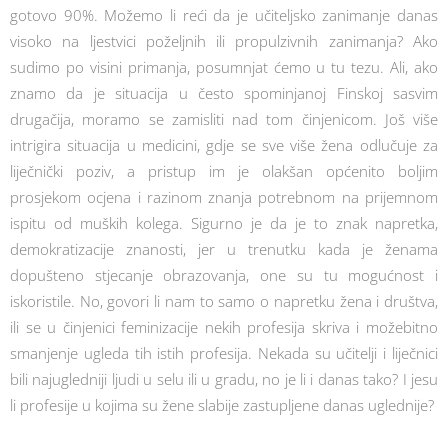
gotovo 90%. Možemo li reći da je učiteljsko zanimanje danas
visoko na ljestvici poželjnih ili propulzivnih zanimanja? Ako
sudimo po visini primanja, posumnjat ćemo u tu tezu. Ali, ako
znamo da je situacija u često spominjanoj Finskoj sasvim
drugačija, moramo se zamisliti nad tom činjenicom. Još više
intrigira situacija u medicini, gdje se sve više žena odlučuje za
liječnički poziv, a pristup im je olakšan općenito boljim
prosjekom ocjena i razinom znanja potrebnom na prijemnom
ispitu od muških kolega. Sigurno je da je to znak napretka,
demokratizacije znanosti, jer u trenutku kada je ženama
dopušteno stjecanje obrazovanja, one su tu mogućnost i
iskoristile. No, govori li nam to samo o napretku žena i društva,
ili se u činjenici feminizacije nekih profesija skriva i možebitno
smanjenje ugleda tih istih profesija. Nekada su učitelji i liječnici
bili najugledniji ljudi u selu ili u gradu, no je li i danas tako? I jesu
li profesije u kojima su žene slabije zastupljene danas uglednije?