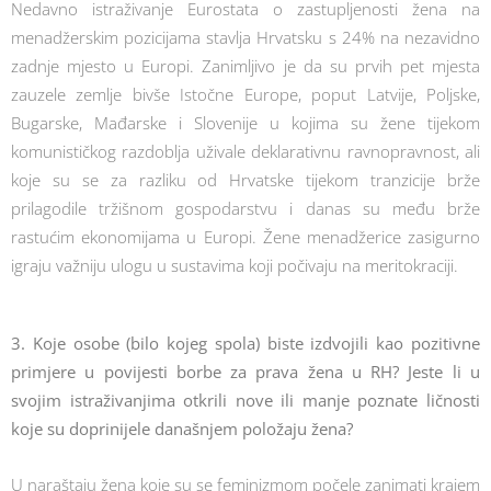
Nedavno istraživanje Eurostata o zastupljenosti žena na
menadžerskim pozicijama stavlja Hrvatsku s 24% na nezavidno
zadnje mjesto u Europi. Zanimljivo je da su prvih pet mjesta
zauzele zemlje bivše Istočne Europe, poput Latvije, Poljske,
Bugarske, Mađarske i Slovenije u kojima su žene tijekom
komunističkog razdoblja uživale deklarativnu ravnopravnost, ali
koje su se za razliku od Hrvatske tijekom tranzicije brže
prilagodile tržišnom gospodarstvu i danas su među brže
rastućim ekonomijama u Europi. Žene menadžerice zasigurno
igraju važniju ulogu u sustavima koji počivaju na meritokraciji.
3. Koje osobe (bilo kojeg spola) biste izdvojili kao pozitivne
primjere u povijesti borbe za prava žena u RH? Jeste li u
svojim istraživanjima otkrili nove ili manje poznate ličnosti
koje su doprinijele današnjem položaju žena?
U naraštaju žena koje su se feminizmom počele zanimati krajem