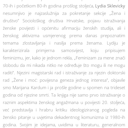
70-ih i početkom 80-ih godina prošlog stoljeća,
Lydia Sklevicky
nesumnjivo je najzaslužnija za pokretanje sekcije „Žena i
društvo” Sociološkog društva Hrvatske, pojavu istraživanja
ženske povijesti i općenitu afirmaciju ženskih studija, ali i
ženskog aktivizma usmjerenog prema danas prepoznatim
temama zlostavljanja i nasilja prema ženama. Lydiju je
karakterizirala primjerna samosvijest, koju pripisujem
feminizmu, jer, kako je jednom rekla, „Feminizam za mene znači
slobodu da mi nikada nitko ne određuje što mogu ili ne mogu
raditi”. Njezini magistarski rad i istraživanje za njezin doktorski
rad „Žene i moć: povijesna geneza jednog interesa”, objavile
smo Marijana Kardum i ja prošle godine u spomen na trideset
godina od njezine smrti. Ta knjiga nije samo prvo istraživanje o
raznim aspektima ženskog angažmana u povijesti 20. stoljeća,
već predstavlja i hrabru kritiku ideologiziranog pogleda na
žensko pitanje u uvjetima dekadentnog komunizma iz 1980-ih
godina. Svojim je idejama, uvidima u literaturu, generalnom