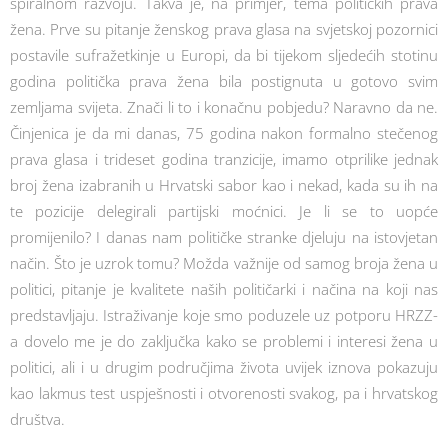
spiralnom razvoju. Takva je, na primjer, tema političkih prava
žena. Prve su pitanje ženskog prava glasa na svjetskoj pozornici
postavile sufražetkinje u Europi, da bi tijekom sljedećih stotinu
godina politička prava žena bila postignuta u gotovo svim
zemljama svijeta. Znači li to i konačnu pobjedu? Naravno da ne.
Činjenica je da mi danas, 75 godina nakon formalno stečenog
prava glasa i trideset godina tranzicije, imamo otprilike jednak
broj žena izabranih u Hrvatski sabor kao i nekad, kada su ih na
te pozicije delegirali partijski moćnici. Je li se to uopće
promijenilo? I danas nam političke stranke djeluju na istovjetan
način. Što je uzrok tomu? Možda važnije od samog broja žena u
politici, pitanje je kvalitete naših političarki i načina na koji nas
predstavljaju. Istraživanje koje smo poduzele uz potporu HRZZ-
a dovelo me je do zaključka kako se problemi i interesi žena u
politici, ali i u drugim područjima života uvijek iznova pokazuju
kao lakmus test uspješnosti i otvorenosti svakog, pa i hrvatskog
društva.