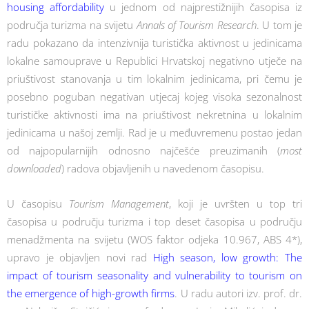
housing affordability
u jednom od najprestižnijih časopisa iz
područja turizma na svijetu
Annals of Tourism Research
. U tom je
radu pokazano da intenzivnija turistička aktivnost u jedinicama
lokalne samouprave u Republici Hrvatskoj negativno utječe na
priuštivost stanovanja u tim lokalnim jedinicama, pri čemu je
posebno poguban negativan utjecaj kojeg visoka sezonalnost
turističke aktivnosti ima na priuštivost nekretnina u lokalnim
jedinicama u našoj zemlji. Rad je u međuvremenu postao jedan
od najpopularnijih odnosno najčešće preuzimanih (
most
downloaded
) radova objavljenih u navedenom časopisu.
U časopisu
Tourism Management
, koji je uvršten u top tri
časopisa u području turizma i top deset časopisa u području
menadžmenta na svijetu (WOS faktor odjeka 10.967, ABS 4*),
upravo je objavljen novi rad
High season, low growth: The
impact of tourism seasonality and vulnerability to tourism on
the emergence of high-growth firms
. U radu autori izv. prof. dr.