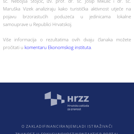
sc. Nebojša Stojčić, izv. prof. dr. sc. Josip Mikulić i dr. sc.
Maruška Vizek analiziraju kako turistička aktivnost utječe na
pojavu brzorastućih poduzeća u jedinicama lokalne
samouprave u Republici Hrvatskoj.
Više informacija o rezultatima ovih dvaju članaka možete
pročitati u
komentaru Ekonomskog instituta
.
O ZAKLADI
FINANCIRANJE
MLADI ISTRAŽIVAČI