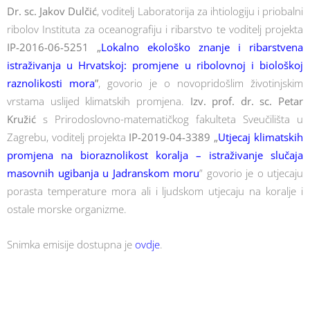
Dr. sc. Jakov Dulčić
, voditelj Laboratorija za ihtiologiju i priobalni
ribolov Instituta za oceanografiju i ribarstvo te voditelj projekta
IP-2016-06-5251 „
Lokalno ekološko znanje i ribarstvena
istraživanja u Hrvatskoj: promjene u ribolovnoj i biološkoj
raznolikosti mora
”
, govorio je o novopridošlim životinjskim
vrstama uslijed klimatskih promjena.
Izv. prof. dr. sc. Petar
Kružić
s Prirodoslovno-matematičkog fakulteta Sveučilišta u
Zagrebu, voditelj projekta
IP-2019-04-3389 „
Utjecaj klimatskih
promjena na bioraznolikost koralja – istraživanje slučaja
masovnih ugibanja u Jadranskom moru
” govorio je o utjecaju
porasta temperature mora ali i ljudskom utjecaju na koralje i
ostale morske organizme.
Snimka emisije dostupna je
ovdje
.