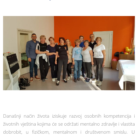
Današnji način života iziskuje razvoj osobnih kompetencija i
životnih vještina kojima će se održati mentalno zdravlje i vlastita
dobrobit, u fizičkom, mentalnom i društvenom smislu. U