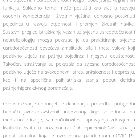
funkcija. Sukladno tome, može poslužiti kao alat u razvoju
osobnih kompetencija i životnih vještina, odnosno potaknuti
pojedinca u razvoju otpornosti i promjeni životnih navika.
Sustavni pregled istraživanja vezan uz svjesnu usredotočenost i
neurofiziologiju mozga pokazao je da prakticiranje svjesne
usredotočenosti povećava amplitude alfa i theta valova koji
pozitivno utječu na pažnju pojedinca i njegovu opuštenost.
Također, istraživanja su pokazala da svjesna usredotočenost
pozitivno utječe na svakodnevni stres, anksioznost i depresiju,
kao i na specifična psihijatrijska stanja poput deficita
pažnje/hiperaktivnog poremećaja.
Ovo istraživanje doprinijet će definiranju, provedbi i prilagodbi
budućih javnozdravstvenih intervencija koje se odnose na
mentalno zdravlje, samoučinkovitost upravljanja zdravljem i
kvalitetu života u pozadini različitih epidemioloških situacija
poput aktualne koja je uzrokovana pandemijom COVID-19.