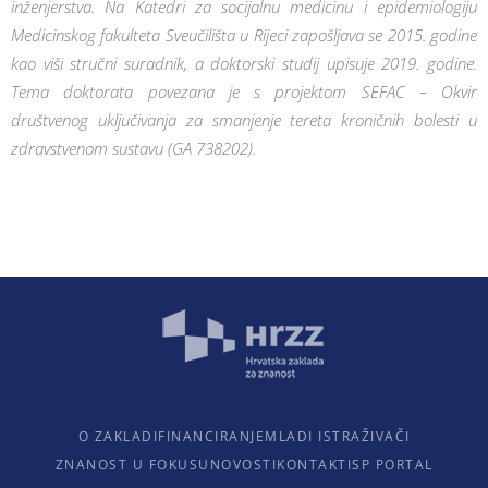
inženjerstva. Na Katedri za socijalnu medicinu i epidemiologiju
Medicinskog fakulteta Sveučilišta u Rijeci zapošljava se 2015. godine
kao viši stručni suradnik, a doktorski studij upisuje 2019. godine.
Tema doktorata povezana je s projektom SEFAC – Okvir
društvenog uključivanja za smanjenje tereta kroničnih bolesti u
zdravstvenom sustavu (GA 738202).
O ZAKLADI
FINANCIRANJE
MLADI ISTRAŽIVAČI
ZNANOST U FOKUSU
NOVOSTI
KONTAKTI
SP PORTAL