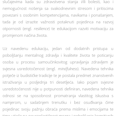
slučajevima kada su zdravstvena stanja i/ili bolesti, kao i
nemogućnost nošenja sa svakodnevnim stresom i pritiscima
povezani s osobnim kompetencijama, navikama i ponašanjem,
tada je od izrazite važnosti potaknuti pojedinca na razvoj
otpornosti (engl.
resilience
) te edukacijom razviti motivaciju za
promjenom načina života.
Uz navedenu edukaciju, jedan od dodatnih pristupa u
poboljšanju mentalnog zdravlja i kvalitete života te poticanju
osoba u procesu samoučinkovitog upravljanja zdravljem je
svjesna usredotočenost (engl.
mindfulness
). Navedena tehnika
potječe iz budističke tradicije te je postala predmet znanstvenih
istraživanja u posljednja tri desetljeća. Iako pojam svjesne
usredotočenosti nije u potpunosti definiran, navedena tehnika
odnosi se na sposobnost promatranja vlastitog iskustva s
namjerom, u sadašnjem trenutku i bez osuđivanja čime
pojedinac svoju pažnju obraća prema mislima i emocijama te
time utječe na neuroplastičnost mozga i poboljšanje kognitivnih