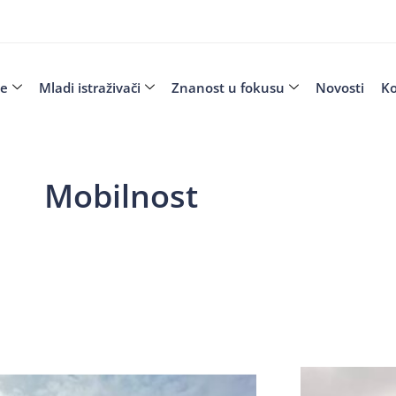
je
Mladi istraživači
Znanost u fokusu
Novosti
Ko
Mobilnost