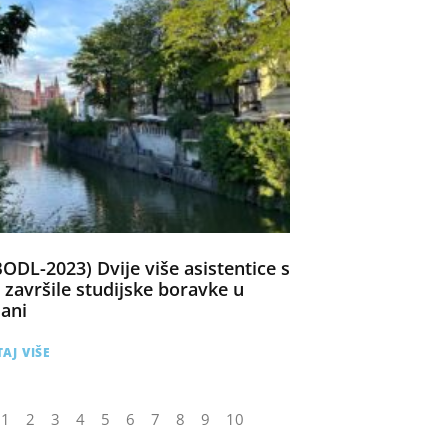
DL-2023) Dvije više asistentice s
 završile studijske boravke u
jani
AJ VIŠE
1
2
3
4
5
6
7
8
9
10