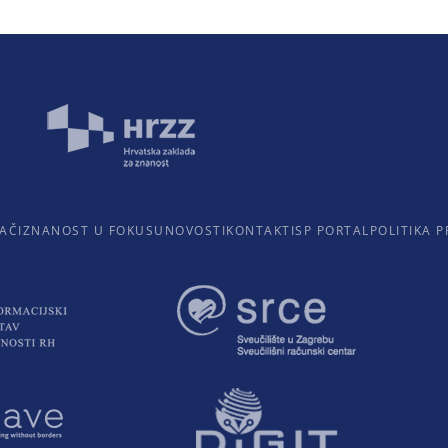
AČI
ZNANOST U FOKUSU
NOVOSTI
KONTAKTI
SP PORTAL
POLITIKA P