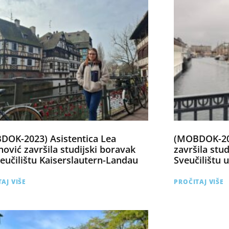
DOK-2023) Asistentica Lea
(MOBDOK-202
ović završila studijski boravak
završila stu
eučilištu Kaiserslautern-Landau
Sveučilištu
AJ VIŠE
PROČITAJ VIŠE