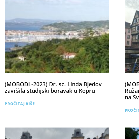
(MOBODL-2023) Dr. sc. Linda Bjedov
(MOB
završila studijski boravak u Kopru
Ružan
na Sv
PROČITAJ VIŠE
PROČIT