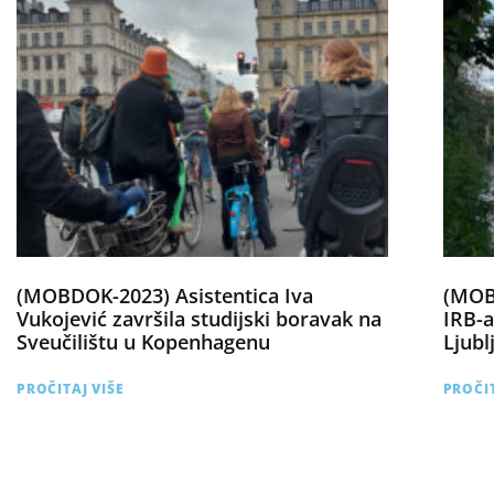
(MOBDOK-2023) Asistentica Iva
(MOBO
Vukojević završila studijski boravak na
IRB-a
Sveučilištu u Kopenhagenu
Ljubl
PROČITAJ VIŠE
PROČIT