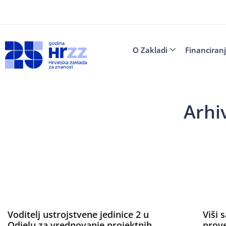
O Zakladi
Financiran
Arhi
Voditelj ustrojstvene jedinice 2 u
Viši 
Odjelu za vrednovanje projektnih
prove