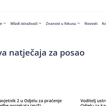
je
Mladi istraživači
Znanost u fokusu
Novosti
Ko
va natječaja za posao
savjetnik 2 u Odjelu za praćenje
Voditelj ustr
dbe projekata (m/ž)
Odjelu za ka