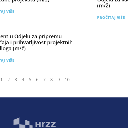
(m/ž)
AJ VIŠE
PROČITAJ VIŠE
ent u Odjelu za pripremu
čaja i prihvatljivost projektnih
dloga (m/ž)
AJ VIŠE
1
2
3
4
5
6
7
8
9
10