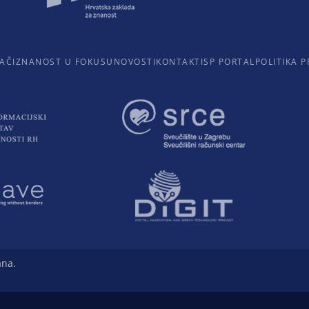
AČI
ZNANOST U FOKUSU
NOVOSTI
KONTAKTI
SP PORTAL
POLITIKA P
ana.