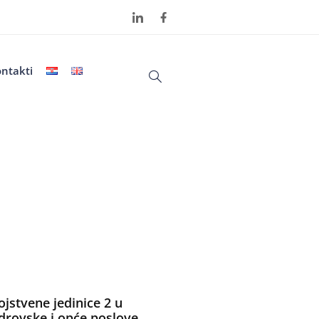
ntakti
ojstvene jedinice 2 u
drovske i opće poslove