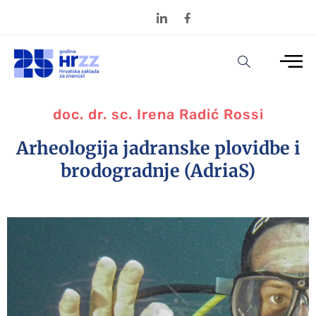
doc. dr. sc. Irena Radić Rossi
Arheologija jadranske plovidbe i
brodogradnje (AdriaS)