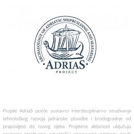
Projekt AdriaS potiče sustavno interdisciplinarno istraživanje
tehnološkog razvoja jadranske plovidbe i brodogradnje od
prapovijesti do novog vijeka. Projektne aktivnosti uključuju
povijesna istraživanja, arheološka iskopavanja, primjenu novih