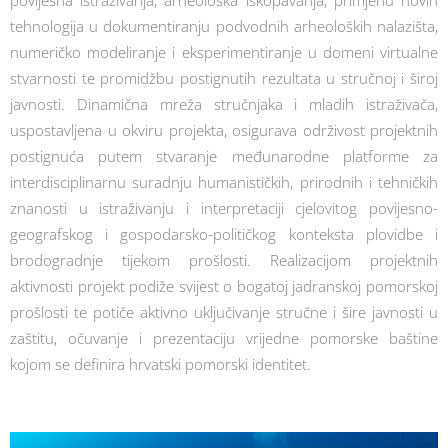
tehnologija u dokumentiranju podvodnih arheoloških nalazišta,
numeričko modeliranje i eksperimentiranje u domeni virtualne
stvarnosti te promidžbu postignutih rezultata u stručnoj i široj
javnosti. Dinamična mreža stručnjaka i mladih istraživača,
uspostavljena u okviru projekta, osigurava održivost projektnih
postignuća putem stvaranje međunarodne platforme za
interdisciplinarnu suradnju humanističkih, prirodnih i tehničkih
znanosti u istraživanju i interpretaciji cjelovitog povijesno-
geografskog i gospodarsko-političkog konteksta plovidbe i
brodogradnje tijekom prošlosti. Realizacijom projektnih
aktivnosti projekt podiže svijest o bogatoj jadranskoj pomorskoj
prošlosti te potiče aktivno uključivanje stručne i šire javnosti u
zaštitu, očuvanje i prezentaciju vrijedne pomorske baštine
kojom se definira hrvatski pomorski identitet.