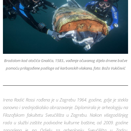
Brodolom kod otočića Gnalića, 1583., vađenje očuvanog dijela drvene bačve
pomoću prilagođene podloge od karbonskih vlakana, foto: Božo Vukičević
Irena Radić Rossi rođena je u Zagrebu 1964. godine, gdje je stekla
osnovno i srednjoškolsko obrazovanje. Diplomirala je arheologiju na
Filozofskom fakultetu Sveučilišta u Zagrebu. Nakon višegodišnjeg
rada u službi zaštite podvodne kulturne baštine, od 2009. godine
zaposlena je na Odjelu za arheologiju Sveučilišta u Zadru.