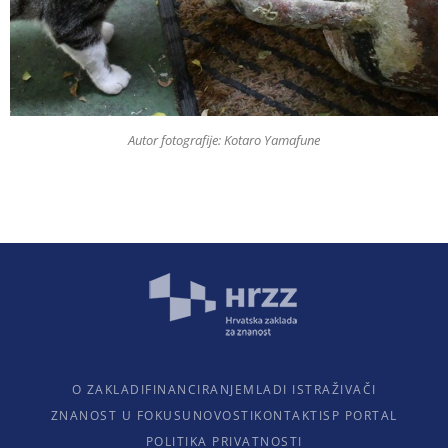
Autor fotografije: Kotaro Yamafune
O ZAKLADI
FINANCIRANJE
MLADI ISTRAŽIVAČI
ZNANOST U FOKUSU
NOVOSTI
KONTAKTI
SP PORTAL
POLITIKA PRIVATNOSTI