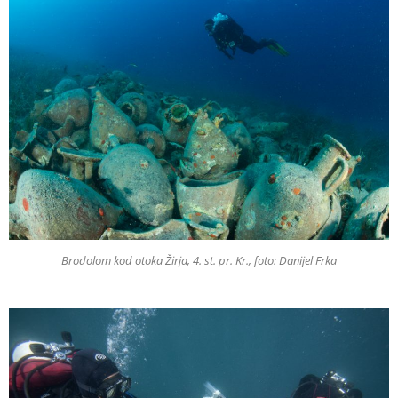
Brodolom kod otoka Žirja, 4. st. pr. Kr., foto: Danijel Frka