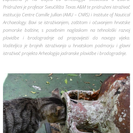
Pridruženi je profesor Sveučilišta Texas A&M te pridruženi istraživač
institucija Centre Camille Jullian (AMU – CNRS) i Institute of Nautical
Archaeology. Bavi se istraživanjem, zaštitom i očuvanjem hrvatske
pomorske baštine, s posebnim naglaskom na tehnološki razvoj
plovidbe i brodogradnje od prapovijesti do novoga vijeka.
Voditeljica je brojnih istraživanja u hrvatskom podmorju i glavni
istraživač projekta Arheologija jadranske plovidbe i brodogradnje.