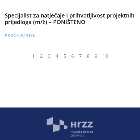
Specijalist za natječaje i prihvatljivost projektnih
prijedloga (m/ž) – PONIŠTENO
PROČITAJ VIŠE
1
2
3
4
5
6
7
8
9
10