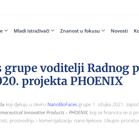
je
Mladi istraživači
Znanost u fokusu
Novosti
Ko
 grupe voditelji Radnog 
020. projekta PHOENIX
ada
koji djeluju u okviru
NanoBioFaces
grupe 1. ožujka 2021. započ
maceutical Innovative Products – PHOENIX
,
koji se financira se iz p
nosti, proizvodnju i komercijalizaciju nano-lijekova. Ukupni prorač