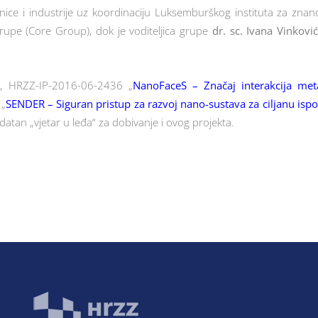
ce i industrije uz koordinaciju Luksemburškog instituta za znanos
rupe (Core Group), dok je voditeljica grupe
dr. sc. Ivana Vinkovi
ata, HRZZ-IP-2016-06-2436 „
NanoFaceS – Značaj interakcija me
 „
SENDER – Siguran pristup za razvoj nano-sustava za ciljanu isp
odatan „vjetar u leđa“ za dobivanje i ovog projekta.