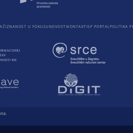
AČI
ZNANOST U FOKUSU
NOVOSTI
KONTAKTI
SP PORTAL
POLITIKA P
ana.