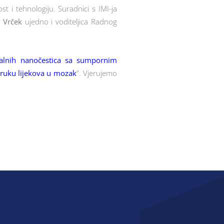
t i tehnologiju. Suradnici s IMI-ja
ć Vrček
ujedno i voditeljica Radnog
talnih nanočestica sa sumpornim
oruku lijekova u mozak
”. Vjerujemo