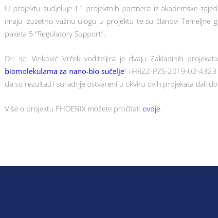
U projektu sudjeluje 11 projektnih partnera iz akademske zajedni
imaju izuzetno važnu ulogu u projektu te su članovi Temeljne g
paketa 5 “Regulatory Support”.
Dr. sc. Vinković Vrček voditeljica je dvaju Zakladinih projek
biomolekulama za nano-bio sučelje
” i HRZZ-PZS-2019-02-4323
da su rezultati i suradnje ostvareni u okviru ovih projekata dali d
Više o projektu PHOENIX možete pročitati
ovdje
.