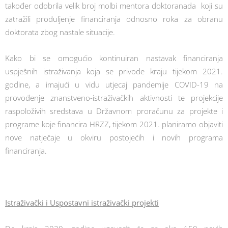
također odobrila velik broj molbi mentora doktoranada koji su
zatražili produljenje financiranja odnosno roka za obranu
doktorata zbog nastale situacije.
Kako bi se omogućio kontinuiran nastavak financiranja
uspješnih istraživanja koja se privode kraju tijekom 2021.
godine, a imajući u vidu utjecaj pandemije COVID-19 na
provođenje znanstveno-istraživačkih aktivnosti te projekcije
raspoloživih sredstava u Državnom proračunu za projekte i
programe koje financira HRZZ, tijekom 2021. planiramo objaviti
nove natječaje u okviru postojećih i novih programa
financiranja.
Istraživački i Uspostavni istraživački projekti