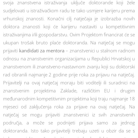
svoja znanstvena istraživanja uključe doktorande koji žele
sudjelovati u istraživačkom radu te tako usmjere karijeru prema
vrhunskoj znanosti. Konačni cilj natječaja je izobrazba novih
doktora znanosti koji će karijeru nastaviti u kompetitivnim
istraživanjima i/ili gospodarstvu. Ovim Projektom financirat će se
ukupan trošak bruto plaće doktoranda. Na natječaj se mogu
prijaviti
kandidati za mentora
– znanstvenici u stalnom radnom
odnosu na znanstvenim organizacijama u Republici Hrvatskoj u
znanstvenom ili znanstveno-nastavnom zvanju koji su doktorski
rad obranili najmanje 2 godine prije roka za prijavu na natječaj.
Prijavitelji na ovaj natječaj moraju biti voditelji ili suradnici na
znanstvenim projektima Zaklade, različitim EU i drugim
međunarodnim kompetitivnim projektima koji traju najmanje 18
mjeseci od zaključenja roka za prijave na ovaj natječaj. Na
natječaj se mogu prijaviti znanstvenici iz svih znanstvenih
područja, a može se podnijeti prijava samo za jednog
doktoranda. Isto tako prijavitelji trebaju uzeti u obzir da se s