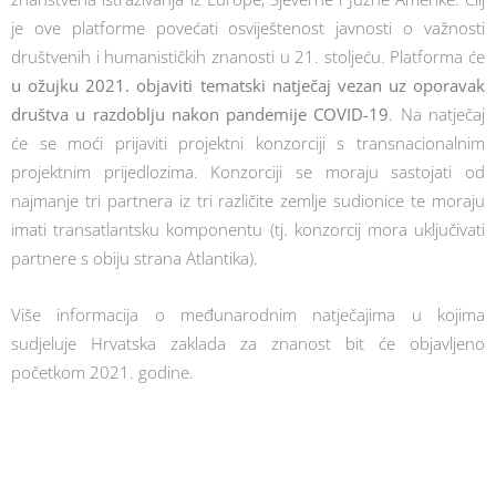
je ove platforme povećati osviještenost javnosti o važnosti
društvenih i humanističkih znanosti u 21. stoljeću. Platforma će
u ožujku 2021. objaviti tematski natječaj vezan uz oporavak
društva u razdoblju nakon pandemije COVID-19
. Na natječaj
će se moći prijaviti projektni konzorciji s transnacionalnim
projektnim prijedlozima. Konzorciji se moraju sastojati od
najmanje tri partnera iz tri različite zemlje sudionice te moraju
imati transatlantsku komponentu (tj. konzorcij mora uključivati
partnere s obiju strana Atlantika).
Više informacija o međunarodnim natječajima u kojima
sudjeluje Hrvatska zaklada za znanost bit će objavljeno
početkom 2021. godine.