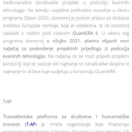
međunarodne istraživačke projekte u području kvantnih
tehnologija. Na temelju uspješne prethodne suradnje u okviru
programa Obzor 2020., konzorcij je podnio prijavu za dodatna
sredstva Europske komisije, koja je odobrena, te će konzorcij
nastaviti s radom pod nazivom
QuantERA II
. U okviru tog
programa konzorcij
u ožujku 2021. planira objaviti novi
natječaj za podnošenje projektnih prijedloga iz područja
kvantnih tehnologija
. Na natječaj će se moći prijaviti projektni
konzorciji koji se sastoje od najmanje tri istraživačke skupine iz
najmanje tri države koje sudjeluju u konzorciju QuantERA.
T-AP
Transatlantska platforma za društvene i humanističke
znanosti (
T-AP
)
je mreža organizacija koje financiraju
znanstvena istraživanja iz Europe, Sjeverne i Južne Amerike. Cilj