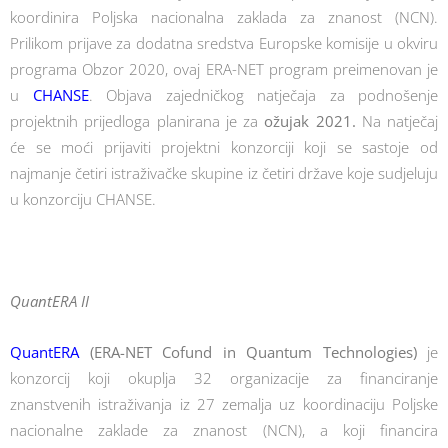
koordinira Poljska nacionalna zaklada za znanost (NCN).
Prilikom prijave za dodatna sredstva Europske komisije u okviru
programa Obzor 2020, ovaj ERA-NET program preimenovan je
u
CHANSE
. Objava zajedničkog natječaja za podnošenje
projektnih prijedloga planirana je za
ožujak 2021.
Na natječaj
će se moći prijaviti projektni konzorciji koji se sastoje od
najmanje četiri istraživačke skupine iz četiri države koje sudjeluju
u konzorciju CHANSE.
QuantERA II
QuantERA
(ERA-NET Cofund in Quantum Technologies)
je
konzorcij koji okuplja 32 organizacije za financiranje
znanstvenih istraživanja iz 27 zemalja uz koordinaciju Poljske
nacionalne zaklade za znanost (NCN), a koji financira