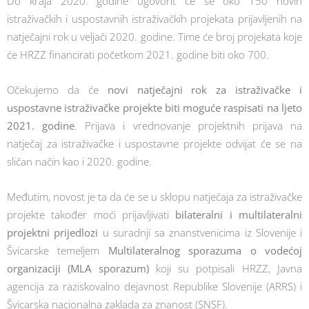
Do kraja 2020. godine ugovorit će se oko 150 novih
istraživačkih i uspostavnih istraživačkih projekata prijavljenih na
natječajni rok u veljači 2020. godine. Time će broj projekata koje
će HRZZ financirati početkom 2021. godine biti oko 700.
Očekujemo da će
novi natječajni rok za istraživačke i
uspostavne istraživačke projekte biti moguće raspisati na ljeto
2021. godine
. Prijava i vrednovanje projektnih prijava na
natječaj za istraživačke i uspostavne projekte odvijat će se na
sličan način kao i 2020. godine.
Međutim, novost je ta da će se u sklopu natječaja za istraživačke
projekte također moći prijavljivati
bilateralni i multilateralni
projektni prijedlozi
u suradnji sa znanstvenicima iz Slovenije i
Švicarske temeljem
Multilateralnog sporazuma o vodećoj
organizaciji (MLA sporazum)
koji su potpisali HRZZ, Javna
agencija za raziskovalno dejavnost Republike Slovenije (ARRS) i
Švicarska nacionalna zaklada za znanost (SNSF).