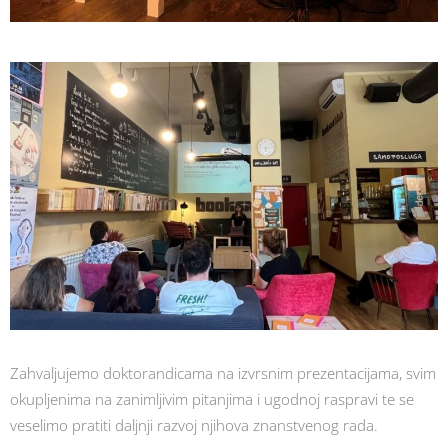
Zahvaljujemo doktorandicama na izvrsnim prezentacijama, svim
okupljenima na zanimljivim pitanjima i ugodnoj raspravi te se
veselimo pratiti daljnji razvoj njihova znanstvenog rada.