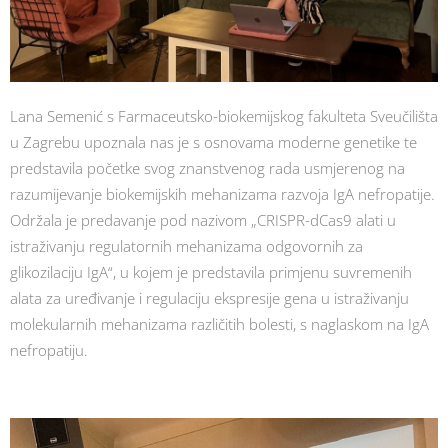
Lana Semenić s Farmaceutsko-biokemijskog fakulteta Sveučilišta
u Zagrebu upoznala nas je s osnovama moderne genetike te
predstavila početke svog znanstvenog rada usmjerenog na
razumijevanje biokemijskih mehanizama razvoja IgA nefropatije.
Održala je predavanje pod nazivom „CRISPR-dCas9 alati u
istraživanju regulatornih mehanizama odgovornih za
glikozilaciju IgA“, u kojem je predstavila primjenu suvremenih
alata za uređivanje i regulaciju ekspresije gena u istraživanju
molekularnih mehanizama različitih bolesti, s naglaskom na IgA
nefropatiju.