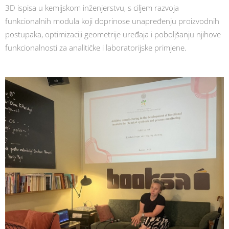
3D ispisa u kemijskom inženjerstvu, s ciljem razvoja
funkcionalnih modula koji doprinose unapređenju proizvodnih
postupaka, optimizaciji geometrije uređaja i poboljšanju njihove
funkcionalnosti za analitičke i laboratorijske primjene.