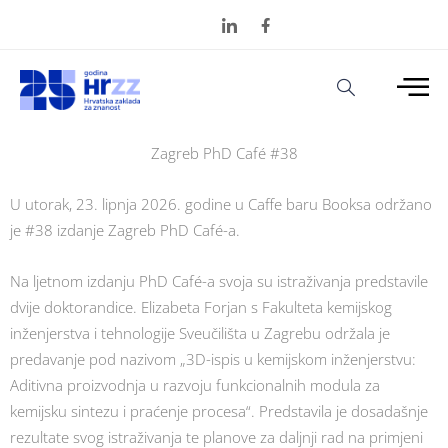
Zagreb PhD Café #38
U utorak, 23. lipnja 2026. godine u Caffe baru Booksa održano
je #38 izdanje Zagreb PhD Café-a.
Na ljetnom izdanju PhD Café-a svoja su istraživanja predstavile
dvije doktorandice. Elizabeta Forjan s Fakulteta kemijskog
inženjerstva i tehnologije Sveučilišta u Zagrebu održala je
predavanje pod nazivom „3D-ispis u kemijskom inženjerstvu:
Aditivna proizvodnja u razvoju funkcionalnih modula za
kemijsku sintezu i praćenje procesa“. Predstavila je dosadašnje
rezultate svog istraživanja te planove za daljnji rad na primjeni